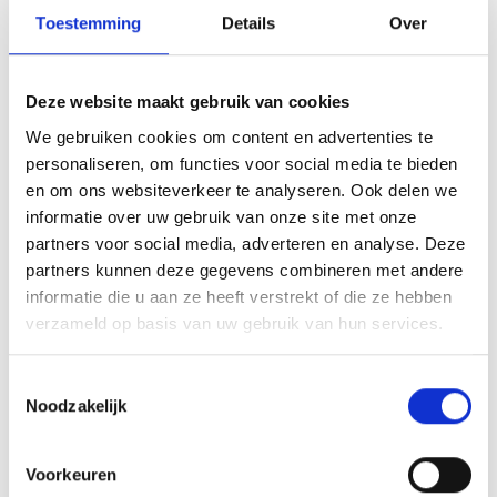
Toestemming
Details
Over
Deze website maakt gebruik van cookies
We gebruiken cookies om content en advertenties te
personaliseren, om functies voor social media te bieden
en om ons websiteverkeer te analyseren. Ook delen we
Thermische isolatie gevels en daken
informatie over uw gebruik van onze site met onze
partners voor social media, adverteren en analyse. Deze
partners kunnen deze gegevens combineren met andere
informatie die u aan ze heeft verstrekt of die ze hebben
verzameld op basis van uw gebruik van hun services.
T
Noodzakelijk
o
e
s
Voorkeuren
t