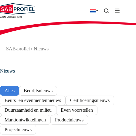
Ga
naar
de
inhoud
SAB-profiel
›
Nieuws
Nieuws
Alles
Bedrijfsnieuws
Beurs- en evenmentennieuws
Certificeringsnieuws
Duurzaamheid en milieu
Even voorstellen
Marktontwikkelingen
Productnieuws
Projectnieuws