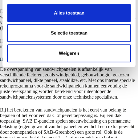
s
s
Daarnaast is SAB-Static beschikbaar in meerdere talen en normen,
Alles toestaan
waaronder Duits (DIN EN 1993-1-3), Nederlands (NEN-EN 1990 en
e
voor België de NBN EN 1990), Frans (Zwitserse SIA 263), Engels
l
(BS 5950 Part 6: 1995) en Italiaans.
e
Selectie toestaan
c
Hierdoor zijn berekeningen met SAB-Static toepasbaar in diverse
internationale projecten.
t
Weigeren
i
Hoe berekenen je de juiste overspanning voor sandwichpanelen?
e
De overspanning van sandwichpanelen is afhankelijk van
verschillende factoren, zoals windgebied, gebouwhoogte, gekozen
sandwichpaneel, dikte paneel, staaldikte, etc. Met ons interne speciale
rekenprogramma voor de sandwichpanelen kunnen eenvoudig de
juiste overspanning worden berekend voor uiteenlopende
sandwichpanelensystemen door onze technische specialisten.
Bij het berekenen van sandwichpanelen is het eerst van belang te
bepalen of het voor een dak- of geveltoepassing is. Bij een dak
toepassing, SAB D-panelen spelen sneeuwbelasting en permanente
belasting (eigen gewicht van het paneel en wellicht een extra gewicht
door zonnepanelen of SAB-Greenbox) een grote rol. Ook is de
toepassing van het dakpaneel 1-, 2- of meervelds van belang.