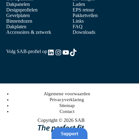
Dakpanelen
Laden
Designprofielen
EPS retour
Gevelplaten
Pakketvellen
Binnendozen
Links
Dakplaten
FAQ
Accessoires & zetwerk
Downloads
LinkedIn
Instagram
YouTube
TikTok
Volg SAB-profiel op
Algemene voorwaarden
Privacyverklaring
Sitemap
Contact
Copyright © 2026 SAB
Support