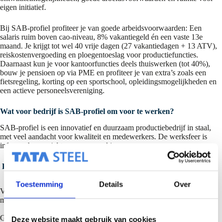
eigen initiatief.
Bij SAB‑profiel profiteer je van goede arbeidsvoorwaarden: Een
salaris ruim boven cao-niveau, 8% vakantiegeld én een vaste 13e
maand. Je krijgt tot wel 40 vrije dagen (27 vakantiedagen + 13 ATV),
reiskostenvergoeding en ploegentoeslag voor productiefuncties.
Daarnaast kun je voor kantoorfuncties deels thuiswerken (tot 40%),
bouw je pensioen op via PME en profiteer je van extra’s zoals een
fietsregeling, korting op een sportschool, opleidingsmogelijkheden en
een actieve personeelsvereniging.
Wat voor bedrijf is SAB-profiel om voor te werken?
SAB‑profiel is een innovatief en duurzaam productiebedrijf in staal,
met veel aandacht voor kwaliteit en medewerkers. De werksfeer is
informeel en gericht op samenwerking.
Hoe kan ik contact opnemen over werken bij SAB-profiel?
Toestemming
Details
Over
Voor algemene vragen kan je contact opnemen met de HR
manager Gianni van Hoften.
Gianni van Hoften (HR Manager)
Deze website maakt gebruik van cookies