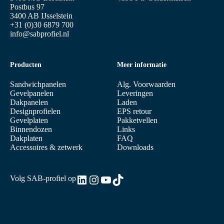
Postbus 97
3400 AB IJsselstein
+31 (0)30 6879 700
info@sabprofiel.nl
Producten
Meer informatie
Sandwichpanelen
Alg. Voorwaarden
Gevelpanelen
Leveringen
Dakpanelen
Laden
Designprofielen
EPS retour
Gevelplaten
Pakketvellen
Binnendozen
Links
Dakplaten
FAQ
Accessoires & zetwerk
Downloads
LinkedIn
Instagram
YouTube
TikTok
Volg SAB-profiel op