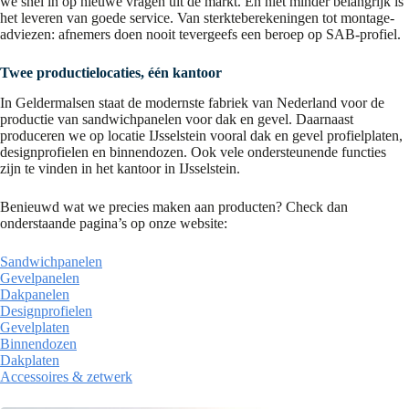
we snel in op nieuwe vragen uit de markt. En niet minder belangrijk is
het leveren van goede service. Van sterkteberekeningen tot montage-
adviezen: afnemers doen nooit tevergeefs een beroep op SAB-profiel.
Twee productielocaties, één kantoor
In Geldermalsen staat de modernste fabriek van Nederland voor de
productie van sandwichpanelen voor dak en gevel. Daarnaast
produceren we op locatie IJsselstein vooral dak en gevel profielplaten,
designprofielen en binnendozen. Ook vele ondersteunende functies
zijn te vinden in het kantoor in IJsselstein.
Benieuwd wat we precies maken aan producten? Check dan
onderstaande pagina’s op onze website:
Sandwichpanelen
Gevelpanelen
Dakpanelen
Designprofielen
Gevelplaten
Binnendozen
Dakplaten
Accessoires & zetwerk