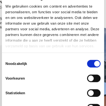
📞 +31 (0)6 20 24 94 44
We gebruiken cookies om content en advertenties te
✉️ gianni.van.hoften@tatasteeleurope.com
personaliseren, om functies voor social media te bieden
en om ons websiteverkeer te analyseren. Ook delen we
Specifieke vragen over een vacature? Bij de vacature staat altijd
een SAB leidinggevende vermeld die inhoudelijk de functie kan
informatie over uw gebruik van onze site met onze
toelichten of vragen kan beantwoorden.
partners voor social media, adverteren en analyse. Deze
partners kunnen deze gegevens combineren met andere
informatie die u aan ze heeft verstrekt of die ze hebben
verzameld op basis van uw gebruik van hun services.
T
Noodzakelijk
o
e
Meest recente projecten
s
Voorkeuren
t
e
m
Statistieken
m
i