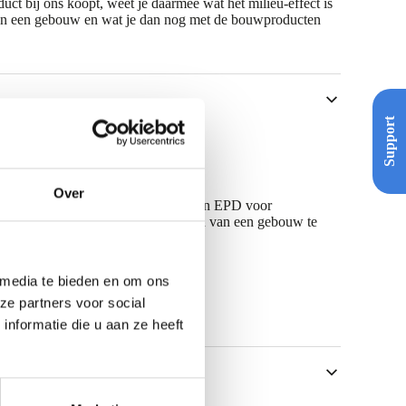
ct bij ons koopt, weet je daarmee wat het milieu-effect is
 van een gebouw en wat je dan nog met de bouwproducten
Support
Over
a’s, zoals BREEAM en LEED. Voor een EPD voor
PD gebruikt om de schaduwkosten van een gebouw te
svergunning bij een bouwaanvraag.
de rapportage.
 media te bieden en om ons
ze partners voor social
portage.
nformatie die u aan ze heeft