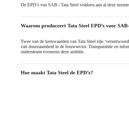
De EPD’s van SAB / Tata Steel voldoen aan al deze norme
Waarom produceert Tata Steel EPD’s voor SAB-
Twee van de kernwaarden van Tata Steel zijn ‘verantwoordeli
van duurzaamheid in de bouwsector. Transparantie en infor
ondersteunt eveneens deze ambitie.
Hoe maakt Tata Steel de EPD’s?
De basis voor een EPD is de levenscyclusanalyse (LCA) va
LCA is een ‘audit’ van de impact van een product op het m
levenscyclus (van grondstoffen, productie en transport tot 
hergebruik, recycling of). Gewoonlijk zijn EPD’s niet in st
levenscyclus van producten te beschrijven, gezien de vele 
product kan worden gebruikt, maar dit verschilt per product
De data betreft het gebruik van grondstoffen, de afvalstoff