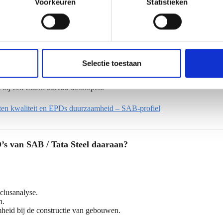
Voorkeuren
Statistieken
e supply chains voor een specifiek product. Een voorbeeld daarvan is
meld, waarna de EPV wordt geproduceerd op basis van de gemiddelde
ngen. De EPD’s van SAB / Tata Steel zijn product specifiek. Gebouw
auwkeurigheid en de specifieke informatie.
Selectie toestaan
rm de normen, zoals EN15804. Dit is een onafhankelijk gecertificeerd b
 bij een extern bureau doorlopen.
aten kwaliteit en EPDs duurzaamheid – SAB-profiel
’s van SAB / Tata Steel daaraan?
lusanalyse.
n.
id bij de constructie van gebouwen.