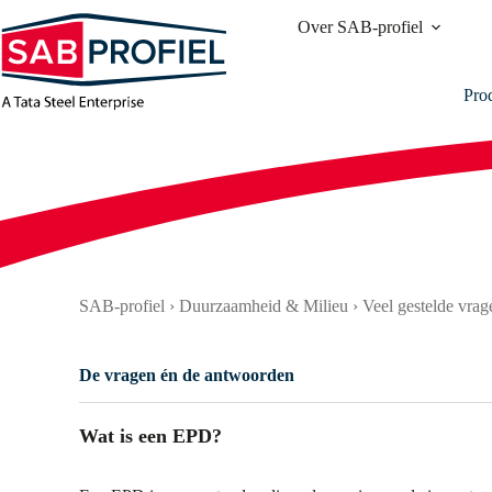
Ga
Over SAB-profiel
naar
de
inhoud
Pro
SAB-profiel
›
Duurzaamheid & Milieu
›
Veel gestelde vra
De vragen én de antwoorden
Wat is een EPD?