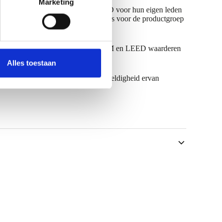
Marketing
 een brancheorganisatie die een EPD voor hun eigen leden
 waarden. SAB heeft PPA/EPAQ EPD’s voor de productgroep
certificatieprogramma’s, zoals BREEAM en LEED waarderen
Alles toestaan
ureau die de EPD controleert en de geldigheid ervan