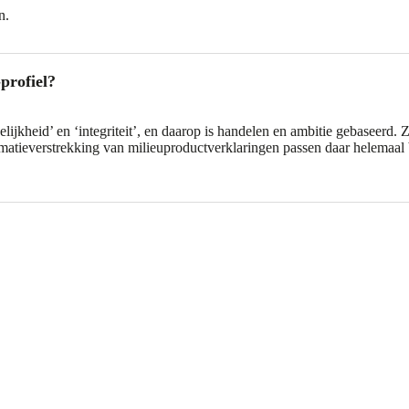
n.
profiel?
jkheid’ en ‘integriteit’, en daarop is handelen en ambitie gebaseerd. Zi
matieverstrekking van milieuproductverklaringen passen daar helemaal
n een product of systeem. Een
ilieu gedurende de gehele
het einde van het productleven door
aat om de ‘gebruiksfase’ van de
verschillende manieren waarop een
.
en en emissies van de eigen