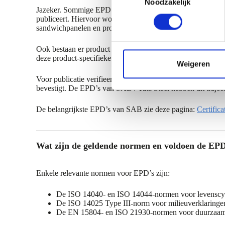
Noodzakelijk
o
Jazeker. Sommige EPD’s zijn algemeen en omvatten meerder
e
publiceert. Hiervoor worden gegevens van elk lid verza
s
sandwichpanelen en profielplaten
.
t
Ook bestaan er product specifieke milieuproductverklari
e
deze product-specifieke EPD’s hoger, vanwege de grotere n
m
Weigeren
m
Voor publicatie verifieert een externe partij de EPD confo
i
bevestigt. De EPD’s van SAB / Tata Steel hebben dit traject
n
De belangrijkste EPD’s van SAB zie deze pagina:
Certific
g
s
s
Wat zijn de geldende normen en voldoen de EPD
e
l
e
Enkele relevante normen voor EPD’s zijn:
c
De ISO 14040- en ISO 14044-normen voor levenscyc
t
De ISO 14025 Type III-norm voor milieuverklaringe
i
De EN 15804- en ISO 21930-normen voor duurzaamhe
e