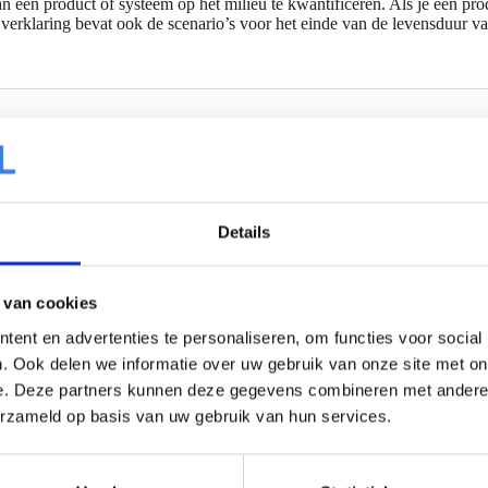
en product of systeem op het milieu te kwantificeren. Als je een produ
 verklaring bevat ook de scenario’s voor het einde van de levensduur
js te verzamelen over een verantwoorde supply chain).
Details
lpen bij het verzamelen van punten conform de certificatieprogramm
ten toegekend en 1 hele punt bij LEED. Bij BREEAM-NL wordt de E
 van cookies
ilieu Prestatie Gebouw (MPG) te berekenen, nodig voor een omgeving
m vragen en hun gekozen supply chains minimumvereisten hebben voor 
ent en advertenties te personaliseren, om functies voor social
. Ook delen we informatie over uw gebruik van onze site met on
en en hun gekozen supply chains minimumvereisten hebben voor de rap
e. Deze partners kunnen deze gegevens combineren met andere i
erzameld op basis van uw gebruik van hun services.