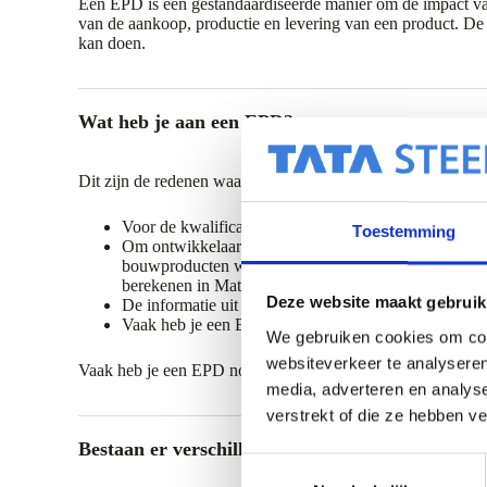
Een EPD is een gestandaardiseerde manier om de impact van e
van de aankoop, productie en levering van een product. De
kan doen.
Wat heb je aan een EPD?
Dit zijn de redenen waarom je om een EPD vraagt:
Voor de kwalificatie van leveranciers (bijv. om bewi
Toestemming
Om ontwikkelaars of eigenaars van gebouwen te he
bouwproducten worden bij BREEAM-UK tot 1,5 pun
berekenen in Mat1
Deze website maakt gebruik
De informatie uit de EPD kan je gebruiken om de M
Vaak heb je een EPD nodig, omdat je klanten daaro
We gebruiken cookies om cont
websiteverkeer te analyseren
Vaak heb je een EPD nodig, omdat je klanten daarom vrag
media, adverteren en analys
verstrekt of die ze hebben v
Bestaan er verschillende soorten EPD’s?
T