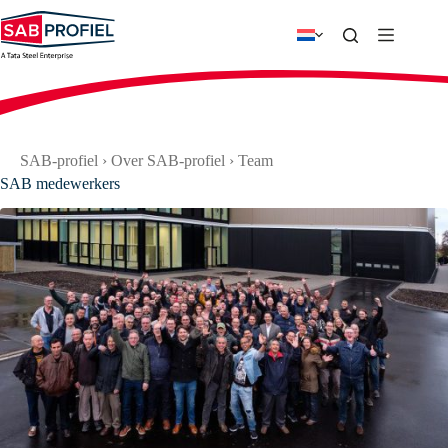
Ga
naar
de
inhoud
SAB-profiel
›
Over SAB-profiel
›
Team
SAB medewerkers