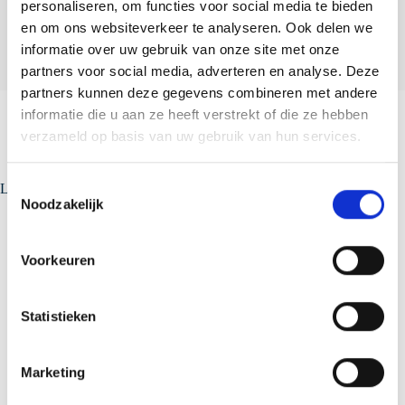
personaliseren, om functies voor social media te bieden
Groot fan van Nascar racing, 1 tot 2 keer per jaar ga ik naar
Amerika
en om ons websiteverkeer te analyseren. Ook delen we
informatie over uw gebruik van onze site met onze
partners voor social media, adverteren en analyse. Deze
partners kunnen deze gegevens combineren met andere
informatie die u aan ze heeft verstrekt of die ze hebben
verzameld op basis van uw gebruik van hun services.
T
Laatste nieuws
Noodzakelijk
o
e
s
Voorkeuren
t
e
m
Statistieken
m
i
Marketing
n
g