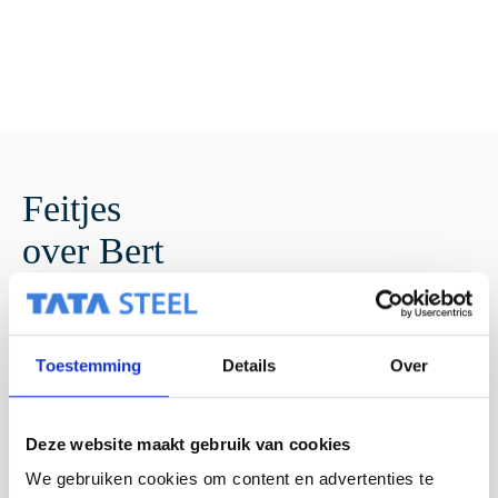
Feitjes
over Bert
Favoriete staal kleur: Pegasus
Favoriet project:
Staalmeesters
in Canada
Toestemming
Details
Over
Getrouwd met mijn soulmate Arda, al 37 jaar samen , 2
kinderen Emiel en Wendy en 1 kleindochter
Houdt van jagen en vissen
Deze website maakt gebruik van cookies
Bezoek graag een opera of operette
We gebruiken cookies om content en advertenties te