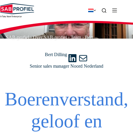
Ga
naar
de
inhoud
SAB-profiel
›
Over SAB-profiel
›
Team
›
Bert
LinkedIn
E-mail
Bert Dilling
Senior sales manager Noord Nederland
Boerenverstand,
geloof en