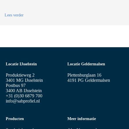
n
:
Lees verder
B
o
u
w
b
e
s
l
u
i
Locatie IJsselstein
Locatie Geldermalsen
t
2
Produktieweg 2
Plettenburglaan 16
0
3401 MG IJsselstein
4191 PG Geldermalsen
1
Postbus 97
2
3400 AB IJsselstein
–
+31 (0)30 6879 700
W
info@sabprofiel.nl
i
j
z
i
Producten
Meer informatie
g
i