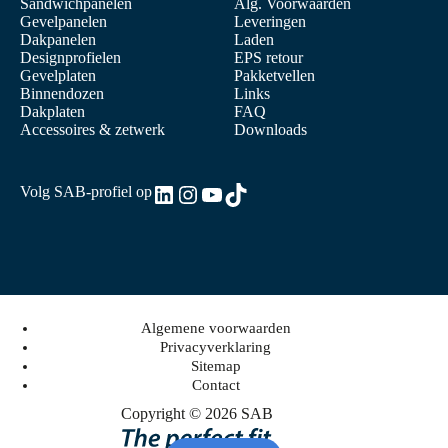
Sandwichpanelen
Alg. Voorwaarden
n
Gevelpanelen
Leveringen
g
Dakpanelen
Laden
e
Designprofielen
EPS retour
n
Gevelplaten
Pakketvellen
e
Binnendozen
Links
n
Dakplaten
FAQ
g
Accessoires & zetwerk
Downloads
e
v
o
l
LinkedIn
Instagram
YouTube
TikTok
Volg SAB-profiel op
g
e
n
v
o
o
r
m
Algemene voorwaarden
e
Privacyverklaring
t
Sitemap
a
l
Contact
e
Copyright © 2026 SAB
n
d