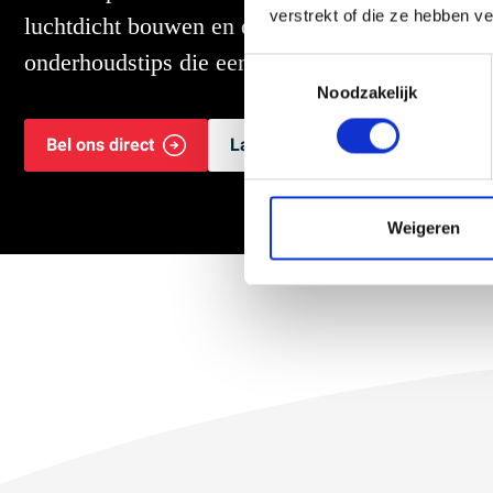
verstrekt of die ze hebben v
luchtdicht bouwen en detailleringen tot aanwij
onderhoudstips die een lange levensduur van o
T
Noodzakelijk
o
e
Bel ons direct
Laat een bericht achter
s
t
e
m
Weigeren
m
i
n
g
s
s
e
l
e
c