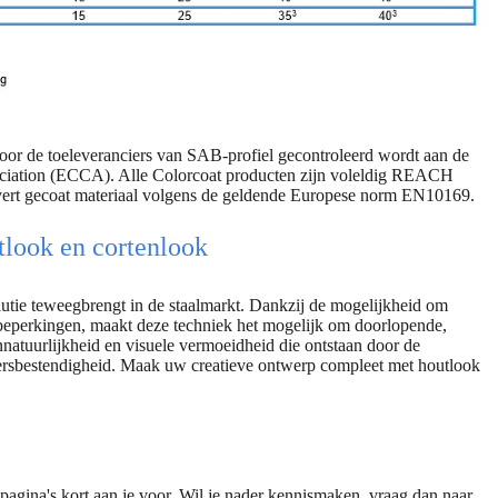
door de toeleveranciers van SAB-profiel gecontroleerd wordt aan de
ociation (ECCA). Alle Colorcoat producten zijn voleldig REACH
evert gecoat materiaal volgens de geldende Europese norm EN10169.
tlook en cortenlook
olutie teweegbrengt in de staalmarkt. Dankzij de mogelijkheid om
onbeperkingen, maakt deze techniek het mogelijk om doorlopende,
onnatuurlijkheid en visuele vermoeidheid die ontstaan door de
eersbestendigheid. Maak uw creatieve ontwerp compleet met houtlook
pagina's kort aan je voor. Wil je nader kennismaken, vraag dan naar