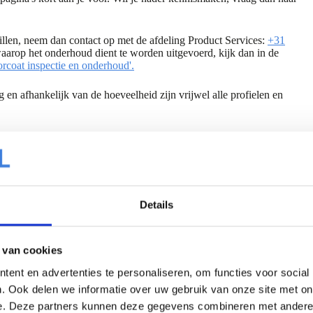
illen, neem dan contact op met de afdeling Product Services:
+31
waarop het onderhoud dient te worden uitgevoerd, kijk dan in de
orcoat inspectie en onderhoud'.
 en afhankelijk van de hoeveelheid zijn vrijwel alle profielen en
Details
alle stadia van het
 van cookies
ent en advertenties te personaliseren, om functies voor social
. Ook delen we informatie over uw gebruik van onze site met on
 als monteur hebt te beantwoorden. Van
e. Deze partners kunnen deze gegevens combineren met andere i