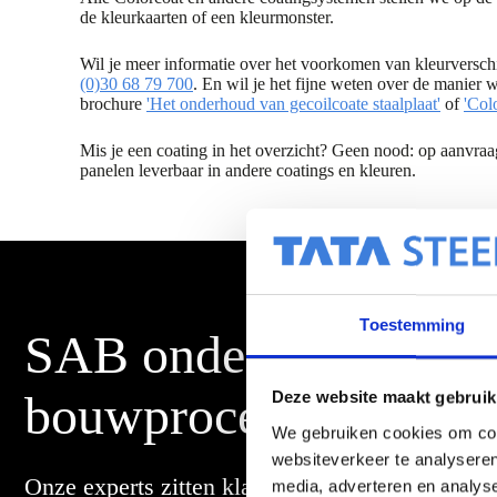
de kleurkaarten of een kleurmonster.
Wil je meer informatie over het voorkomen van kleurversch
(0)30 68 79 700
. En wil je het fijne weten over de manier 
brochure
'Het onderhoud van gecoilcoate staalplaat'
of
'Col
Mis je een coating in het overzicht? Geen nood: op aanvraag
panelen leverbaar in andere coatings en kleuren.
Toestemming
SAB ondersteunt je in 
bouwproces
Deze website maakt gebruik
We gebruiken cookies om cont
websiteverkeer te analyseren
Onze experts zitten klaar om alle vragen die je
media, adverteren en analys