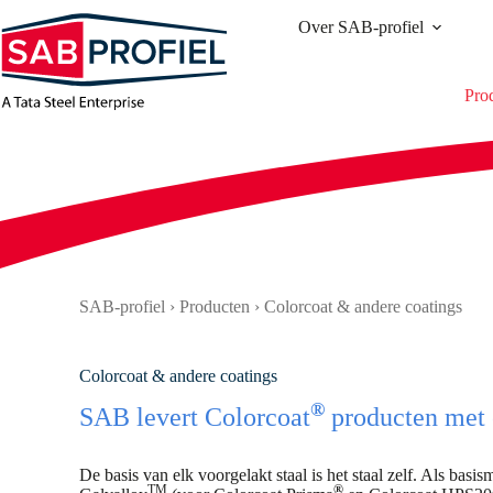
Ga
Over SAB-profiel
naar
de
inhoud
Pro
SAB-profiel
›
Producten
›
Colorcoat & andere coatings
Colorcoat & andere coatings
®
SAB levert Colorcoat
producten met 
De basis van elk voorgelakt staal is het staal zelf. Als basi
TM
®