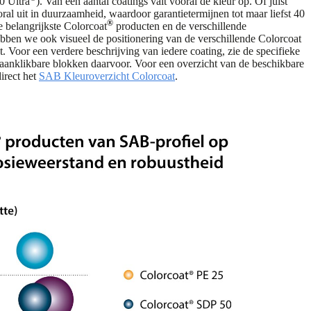
0 Ultra
). Van een aantal coatings valt vooral de kleur op. Of juist
ooral uit in duurzaamheid, waardoor garantietermijnen tot maar liefst 40
®
e belangrijkste Colorcoat
producten en de verschillende
bben we ook visueel de positionering van de verschillende Colorcoat
t. Voor een verdere beschrijving van iedere coating, zie de specifieke
 aanklikbare blokken daarvoor. Voor een overzicht van de beschikbare
irect het
SAB Kleuroverzicht Colorcoat
.