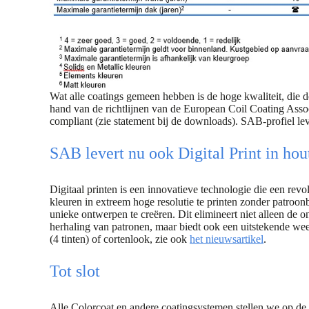
Wat alle coatings gemeen hebben is de hoge kwaliteit, die 
hand van de richtlijnen van de European Coil Coating Ass
compliant (zie statement bij de downloads). SAB-profiel l
SAB levert nu ook Digital Print in hou
Digitaal printen is een innovatieve technologie die een rev
kleuren in extreem hoge resolutie te printen zonder patro
unieke ontwerpen te creëren. Dit elimineert niet alleen de 
herhaling van patronen, maar biedt ook een uitstekende w
(4 tinten) of cortenlook, zie ook
het nieuwsartikel
.
Tot slot
Alle Colorcoat en andere coatingsystemen stellen we op de 