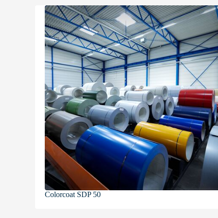
t
i
e
Colorcoat SDP 50