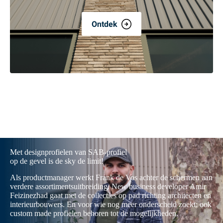
Ontdek
Met designprofielen van SAB-profiel
op de gevel is de sky de limit!
Als productmanager werkt Frank de Vos achter de schermen aan
verdere assortimentsuitbreiding. New business developer Amir
Feizinezhad gaat met de collecties op pad richting architecten en
interieurbouwers. En voor wie nog meer onderscheid zoekt: ook
custom made profielen behoren tot de mogelijkheden.