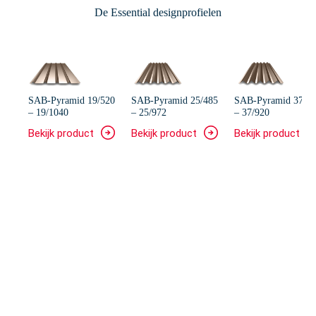
De Essential designprofielen
9/520
SAB-Pyramid 25/485
SAB-Pyramid 37/460
SAB-Pyramid 37
– 25/972
– 37/920
– 37/1020