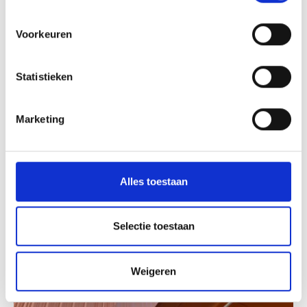
e
s
Voorkeuren
t
e
m
Statistieken
m
i
Marketing
n
g
s
s
Alles toestaan
e
l
e
Selectie toestaan
c
t
Weigeren
i
e