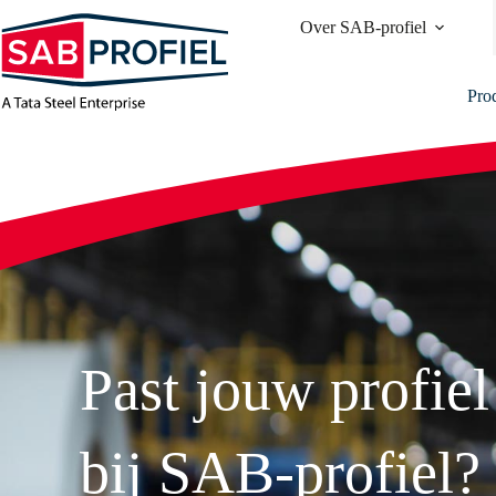
Ga
Over SAB-profiel
naar
de
inhoud
Pro
Past jouw profiel
bij SAB-profiel?