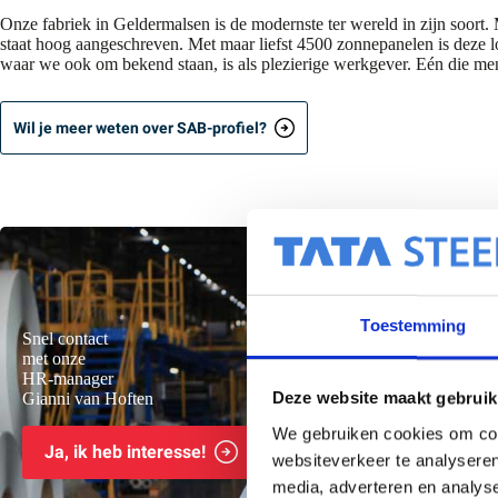
Onze fabriek in Geldermalsen is de modernste ter wereld in zijn soort.
staat hoog aangeschreven. Met maar liefst 4500 zonnepanelen is deze l
waar we ook om bekend staan, is als plezierige werkgever. Eén die men
Wil je meer weten over SAB-profiel?
Toestemming
Snel contact
met onze
HR-manager
Gianni van Hoften
Deze website maakt gebruik
We gebruiken cookies om cont
Ja, ik heb interesse!
Whatsapp direct
websiteverkeer te analyseren
media, adverteren en analys