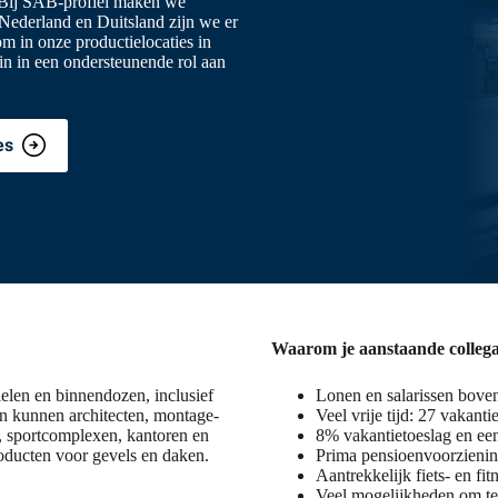
 Bij SAB-profiel maken we
 Nederland en Duitsland zijn we er
 in onze productielocaties in
ein in een ondersteunende rol aan
es
Waarom je aanstaande collega
elen en binnendozen, inclusief
Lonen en salarissen boven
en kunnen architecten, montage-
Veel vrije tijd: 27 vakant
, sportcomplexen, kantoren en
8% vakantietoeslag en ee
oducten voor gevels en daken.
Prima pensioenvoorziening
Aantrekkelijk fiets- en fi
Veel mogelijkheden om te