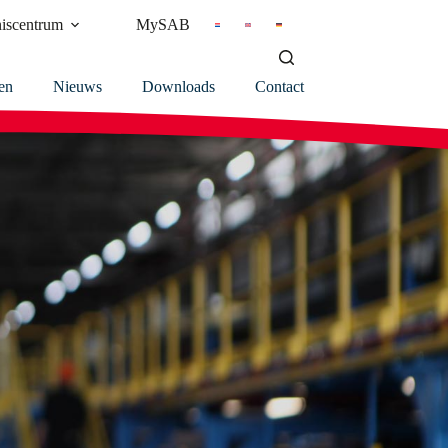
iscentrum
MySAB
en
Nieuws
Downloads
Contact