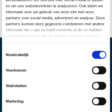
Dumebo-DWS (met o.a. een overzicht van erkende
en om ons websiteverkeer te analyseren. Ook delen we
montagebedrijven)
Bouwen met Staal
informatie over uw gebruik van onze site met onze
SKAO – Stichting Klimaatvriendelijk Aanbesteden &
partners voor social media, adverteren en analyse. Deze
Ondernemen (SKAO) is de onafhankelijke eigenaar en
partners kunnen deze gegevens combineren met andere
beheerder van de CO
-Prestatieladder
2
Kwaliteitsrichtlijn MDG – Dumebo DWS
informatie die u aan ze heeft verstrekt of die ze hebben
verzameld op basis van uw gebruik van hun services.
T
Locatie IJsselstein
Locatie Geldermalsen
Noodzakelijk
o
e
Produktieweg 2
Plettenburglaan 16
3401 MG IJsselstein
4191 PG Geldermalsen
s
Voorkeuren
Postbus 97
t
3400 AB IJsselstein
e
+31 (0)30 6879 700
info@sabprofiel.nl
m
Statistieken
m
i
Producten
Meer informatie
Marketing
n
Sandwichpanelen
Alg. Voorwaarden
g