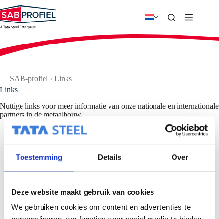
Ga
naar
de
inhoud
SAB-profiel
›
Links
Links
Nuttige links voor meer informatie van onze nationale en internationale
partners in de metaalbouw.
De online bestekservice van SAB-profiel voor het direct maken
van een bestektekst
Colorcoat – voorgelakt staal
Toestemming
Details
Over
Tata Steel in de bouw NL
Tata Steel in Nederland
Tata Steel Europe (Engels)
PPA-Europe – European Association for Sandwich Panels and
Deze website maakt gebruik van cookies
Profiles (Engels)
MDG – Vereniging Toeleveranciers Metalen Dak- en
We gebruiken cookies om content en advertenties te
Gevelmaterialen
personaliseren, om functies voor social media te bieden