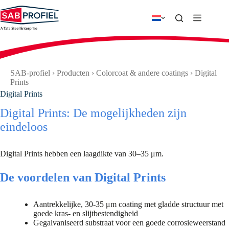
Ga
naar
de
inhoud
SAB-profiel
›
Producten
›
Colorcoat & andere coatings
›
Digital
Prints
Digital Prints
Digital Prints: De mogelijkheden zijn
eindeloos
Digital Prints hebben een laagdikte van 30–35 μm.
De voordelen van Digital Prints
Aantrekkelijke, 30-35 μm coating met gladde structuur met
goede kras- en slijtbestendigheid
Gegalvaniseerd substraat voor een goede corrosieweerstand