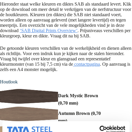
Hieronder staat welke kleuren en diktes SAB als standaard levert. Klik
op de download om meer detail te verkrijgen van de nerfstructuur voor
de houtkleuren. Kleuren (en diktes) die SAB niet standaard voert,
worden alleen op aanvraag geleverd (met langere levertijd) en tegen
meerprijs. Een overzicht van de vele mogelijkheden vind je in deze
download
‘SAB Digital Prints Overview’
. Prijsniveaus verschillen per
kleurgroep, kleur en dikte. Vraag dit na bij SAB.
De getoonde kleuren verschillen van de werkelijkheid en dienen alleen
als richtlijn. Voor een indruk kun je kijken naar de stalen hieronder.
Vraag bij twijfel over kleur en glansgraad een representatief
kleurmonster (van 15 bij 7,5 cm) via de
contactpagina
. Op aanvraag is
zelfs een A4 monster mogelijk.
Houtlook
Dark Mystic Brown
(0,70 mm)
Autumn Brown (0,70
mm)
Harvest Beige (0,70 mm)