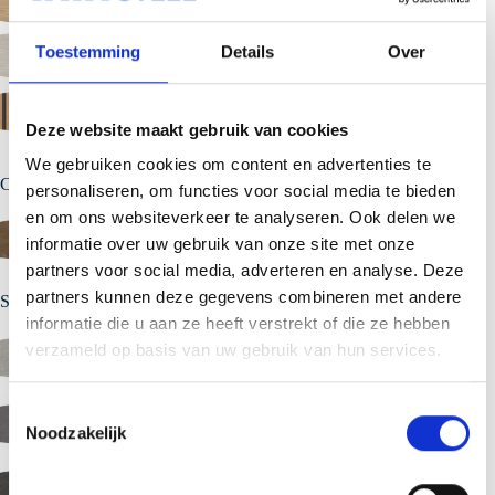
Ivory White (0,70 mm)
Toestemming
Details
Over
Teak Lamella (0,70 mm
Deze website maakt gebruik van cookies
op aanvraag)
We gebruiken cookies om content en advertenties te
Cortenlook
personaliseren, om functies voor social media te bieden
en om ons websiteverkeer te analyseren. Ook delen we
Corten (0,70 mm)
informatie over uw gebruik van onze site met onze
partners voor social media, adverteren en analyse. Deze
partners kunnen deze gegevens combineren met andere
Steenlook
informatie die u aan ze heeft verstrekt of die ze hebben
verzameld op basis van uw gebruik van hun services.
Concrete (0,70 mm op
aanvraag)
T
Dark Basalt Grey (0,70
Noodzakelijk
o
mm op aanvraag)
e
Slate (0,70 mm op
s