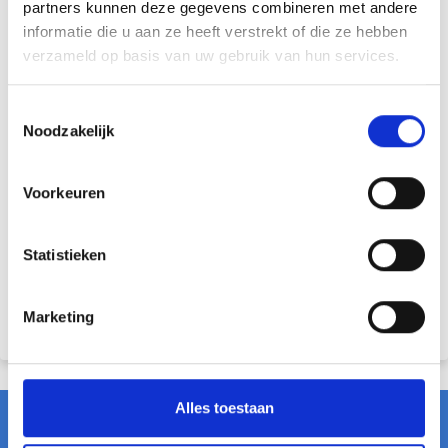
partners kunnen deze gegevens combineren met andere
Meer informatie
informatie die u aan ze heeft verstrekt of die ze hebben
SAB-profiel biedt verschillende coatings en kleuren aan.
verzameld op basis van uw gebruik van hun services.
Bekijk onze producten en kies je gewenste kleur!
T
Kleurstaal aanvragen
Noodzakelijk
o
e
Online bestekteksten
s
Voorkeuren
t
Bekijk producten
e
m
Statistieken
Brochure downloaden
m
i
Contact
Marketing
n
g
s
s
Alles toestaan
e
l