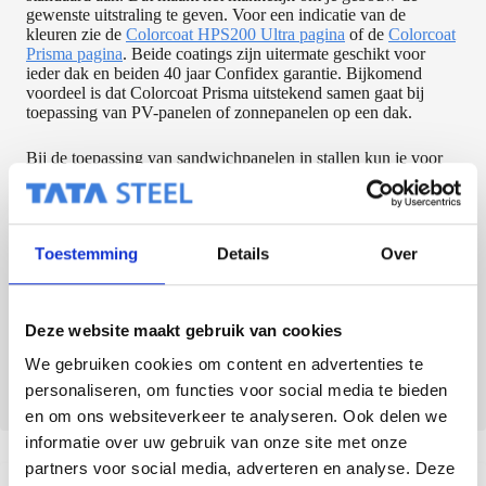
gewenste uitstraling te geven. Voor een indicatie van de
kleuren zie de
Colorcoat HPS200 Ultra pagina
of de
Colorcoat
Prisma pagina
. Beide coatings zijn uitermate geschikt voor
ieder dak en beiden 40 jaar Confidex garantie. Bijkomend
voordeel is dat Colorcoat Prisma uitstekend samen gaat bij
toepassing van PV-panelen of zonnepanelen op een dak.
Bij de toepassing van sandwichpanelen in stallen kun je voor
de binnenzijde van het sandwichpaneel speciaal kiezen voor
Colorfarm.
Dit is een voorgelakt staal met een zeer hoge
algemene corrosieweerstand en een specifieke weerstand tegen
ammoniak en agrarische chemicaliën. Voor meer informatie
Toestemming
Details
Over
kun je de brochure downloaden:
Colorcoat in het landelijk
gebied
.
Wij denken graag met je mee over jouw dak.
Deze website maakt gebruik van cookies
We gebruiken cookies om content en advertenties te
Bel
+31 (0) 30 68 79 700
of
neem direct contact
met ons op.
personaliseren, om functies voor social media te bieden
en om ons websiteverkeer te analyseren. Ook delen we
informatie over uw gebruik van onze site met onze
partners voor social media, adverteren en analyse. Deze