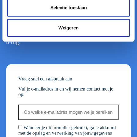
e
Selectie toestaan
Afspraak maken?
c
Vraag vrijblijvend een bezoekafspraak aan.
t
Weigeren
i
Vul het formulier in en we komen snel bij je erop
e
terug.
Vraag snel een afspraak aan
Vul je e-mailadres in en wij nemen contact met je
op.
E-
mailadres
(Vereist)
Toestemming
Wanneer je dit formulier gebruikt, ga je akkoord
met de opslag en verwerking van jouw gegevens
(Vereist)