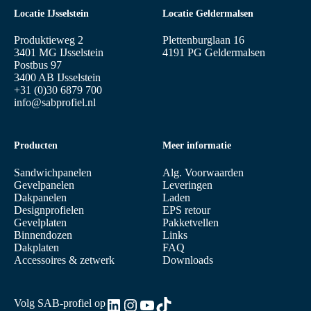
Locatie IJsselstein
Locatie Geldermalsen
Produktieweg 2
Plettenburglaan 16
3401 MG IJsselstein
4191 PG Geldermalsen
Postbus 97
3400 AB IJsselstein
+31 (0)30 6879 700
info@sabprofiel.nl
Producten
Meer informatie
Sandwichpanelen
Alg. Voorwaarden
Gevelpanelen
Leveringen
Dakpanelen
Laden
Designprofielen
EPS retour
Gevelplaten
Pakketvellen
Binnendozen
Links
Dakplaten
FAQ
Accessoires & zetwerk
Downloads
LinkedIn
Instagram
YouTube
TikTok
Volg SAB-profiel op