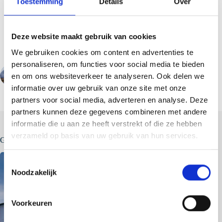
Toestemming
Details
Over
Deze website maakt gebruik van cookies
We gebruiken cookies om content en advertenties te
personaliseren, om functies voor social media te bieden
en om ons websiteverkeer te analyseren. Ook delen we
VORIGE
VOLGENDE
informatie over uw gebruik van onze site met onze
partners voor social media, adverteren en analyse. Deze
partners kunnen deze gegevens combineren met andere
informatie die u aan ze heeft verstrekt of die ze hebben
verzameld op basis van uw gebruik van hun services.
Gerelateerde berichten
T
Noodzakelijk
o
e
s
Voorkeuren
t
e