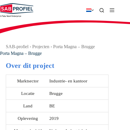
Ga
naar
de
inhoud
SAB-profiel
›
Projecten
›
Porta Magna – Brugge
Porta Magna – Brugge
Over dit project
Marktsector
Industrie- en kantoor
Locatie
Brugge
Land
BE
Oplevering
2019