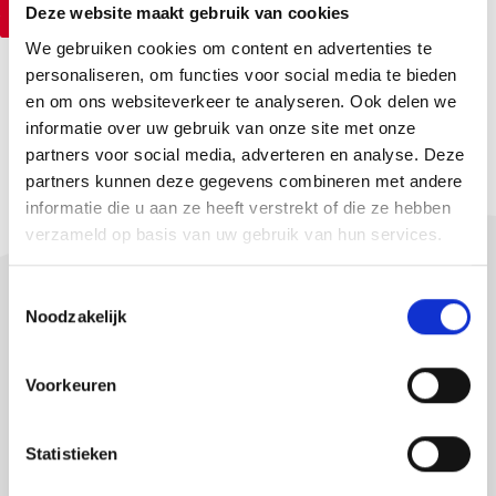
Colorcoat PVDF Datasheet NL
Deze website maakt gebruik van cookies
EPD Colorcoat NL
We gebruiken cookies om content en advertenties te
personaliseren, om functies voor social media te bieden
en om ons websiteverkeer te analyseren. Ook delen we
informatie over uw gebruik van onze site met onze
partners voor social media, adverteren en analyse. Deze
partners kunnen deze gegevens combineren met andere
informatie die u aan ze heeft verstrekt of die ze hebben
verzameld op basis van uw gebruik van hun services.
T
Noodzakelijk
o
e
Bekijk alles van Colorcoat
s
Voorkeuren
t
e
m
Statistieken
m