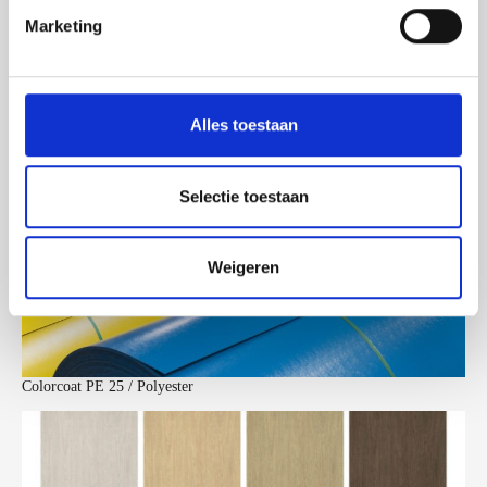
i
Marketing
n
g
s
s
Colorcoat SDP 50
Alles toestaan
e
l
e
Selectie toestaan
c
t
Weigeren
i
e
Colorcoat PE 25 / Polyester