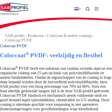
Ga
naar
de
inhoud
SAB-profiel
›
Producten
›
Colorcoat & andere coatings
›
Colorcoat PVDF
Colorcoat PVDF
®
Colorcoat
PVDF: veelzijdig en flexibel
®
Colorcoat
PVDF heeft een substraat van continu verzinkt staal en een
organische coating van 25 µm op basis van polyvinyldifluoride en
andere bindmiddelen. Omdat de eigenschappen van de coating in hoge
mate bepaald worden door de hoeveelheid polyvinyldifluoride, kiest
SAB-profiel voor een hoog percentage van 70% tot 80%. Voor een
fraai uiterlijk gedurende langere tijd is de door SAB-profiel geleverde
Colorcoat PVDF elastisch en mechanisch steeds voldoende sterk en
goed bestand tegen oplosmiddelen, chemicaliën en UV-straling. Deze
coating is uitermate geschikt voor toepassing in niet agressieve
(buiten)omgevingen voor gevelbekledingen waar kleurbehoud