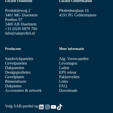
Locatie IJsselstein
Locatie Geldermalsen
Produktieweg 2
Plettenburglaan 16
3401 MG IJsselstein
4191 PG Geldermalsen
Postbus 97
3400 AB IJsselstein
+31 (0)30 6879 700
info@sabprofiel.nl
Producten
Meer informatie
Sandwichpanelen
Alg. Voorwaarden
Gevelpanelen
Leveringen
Dakpanelen
Laden
Designprofielen
EPS retour
Gevelplaten
Pakketvellen
Binnendozen
Links
Dakplaten
FAQ
Accessoires & zetwerk
Downloads
LinkedIn
Instagram
YouTube
TikTok
Volg SAB-profiel op