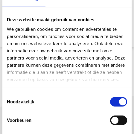
Brochure downloaden
Deze website maakt gebruik van cookies
Bekijk alle downloads & brochures
We gebruiken cookies om content en advertenties te
personaliseren, om functies voor social media te bieden
en om ons websiteverkeer te analyseren. Ook delen we
informatie over uw gebruik van onze site met onze
partners voor social media, adverteren en analyse. Deze
partners kunnen deze gegevens combineren met andere
informatie die u aan ze heeft verstrekt of die ze hebben
verzameld op basis van uw gebruik van hun services.
T
Noodzakelijk
o
e
s
Voorkeuren
t
e
Bekijk alles van Colorcoat