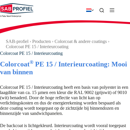
Ga
naar
de
inhoud
SAB-profiel
›
Producten
›
Colorcoat & andere coatings
›
Colorcoat PE 15 / Interieurcoating
Colorcoat PE 15 / Interieurcoating
®
Colorcoat
PE 15 / Interieurcoating: Mooi
van binnen
Colorcoat PE 15 / Interieurcoating heeft een basis van polyester in een
laagdikte van ca. 15 µmen een kleur die RAL 9002 (grijswit) of 9010
(wit) benaderd. Door de hoge reflectie van licht kan op
verlichtingskosten en dus de energierekening worden bespaard als
deze coating wordt toegepast op de zichtzijde bij binnendozen en
binnenzijde van sandwichpanelen.
De backcoat is lichtgekleurd. Interieurcoating wordt vooral toegepast