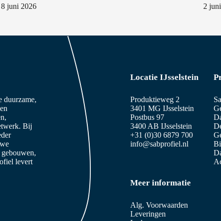
8 juni 2026
2 jun
Locatie IJsselstein
P
ze duurzame,
Produktieweg 2
Sa
 en
3401 MG IJsselstein
Ge
n,
Postbus 97
D
etwerk. Bij
3400 AB IJsselstein
De
eder
+31 (0)30 6879 700
Ge
 we
info@sabprofiel.nl
B
e gebouwen,
Da
iel levert
Ac
Meer informatie
Alg. Voorwaarden
Leveringen