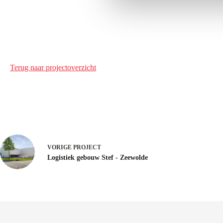
g
s
s
e
l
Terug naar projectoverzicht
e
c
t
i
e
VORIGE
PROJECT
Logistiek gebouw Stef - Zeewolde