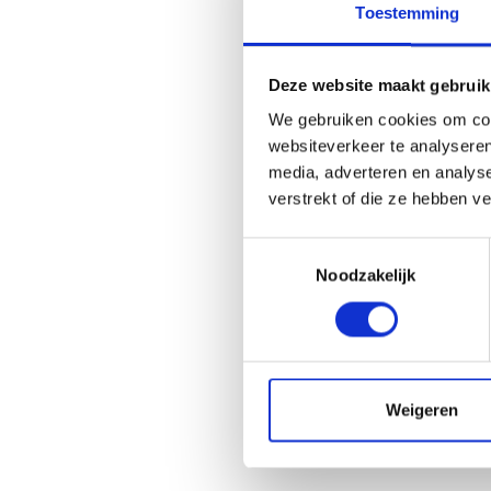
Toestemming
Deze website maakt gebruik
We gebruiken cookies om cont
websiteverkeer te analyseren
media, adverteren en analys
verstrekt of die ze hebben v
T
Noodzakelijk
o
e
s
t
e
m
Weigeren
m
i
n