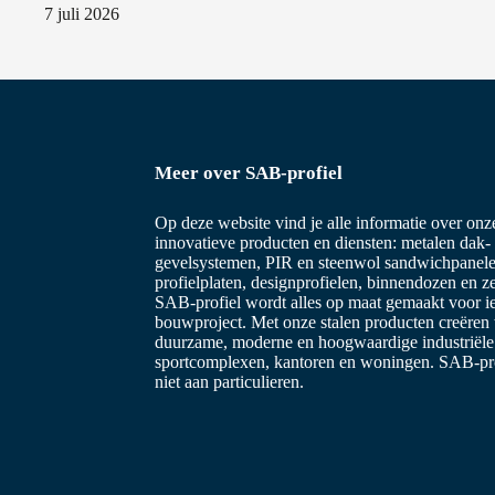
7 juli 2026
Meer over SAB-profiel
Op deze website vind je alle informatie over on
innovatieve producten en diensten: metalen dak-
gevelsystemen, PIR en steenwol sandwichpanele
profielplaten, designprofielen, binnendozen en z
SAB-profiel wordt alles op maat gemaakt voor i
bouwproject. Met onze stalen producten creëren
duurzame, moderne en hoogwaardige industriël
sportcomplexen, kantoren en woningen. SAB-prof
niet aan particulieren.