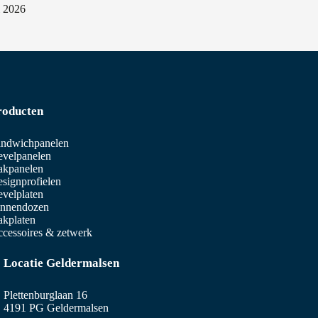
i 2026
roducten
ndwichpanelen
velpanelen
akpanelen
signprofielen
velplaten
innendozen
kplaten
cessoires & zetwerk
Locatie Geldermalsen
Plettenburglaan 16
4191 PG Geldermalsen