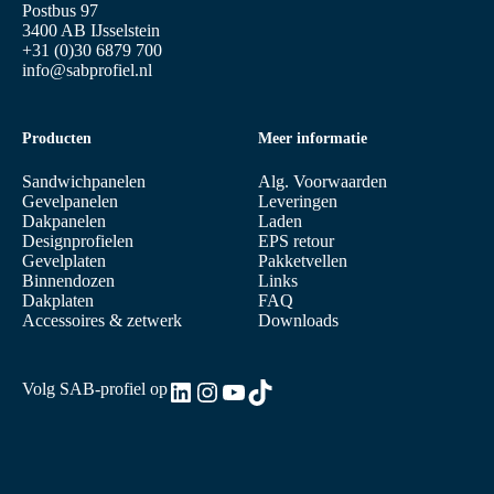
1
Postbus 97
2
3400 AB IJsselstein
–
+31 (0)30 6879 700
W
info@sabprofiel.nl
i
j
z
i
Producten
Meer informatie
g
i
Sandwichpanelen
Alg. Voorwaarden
n
Gevelpanelen
Leveringen
g
Dakpanelen
Laden
e
Designprofielen
EPS retour
n
Gevelplaten
Pakketvellen
e
Binnendozen
Links
n
Dakplaten
FAQ
g
Accessoires & zetwerk
Downloads
e
v
o
l
LinkedIn
Instagram
YouTube
TikTok
Volg SAB-profiel op
g
e
n
v
o
o