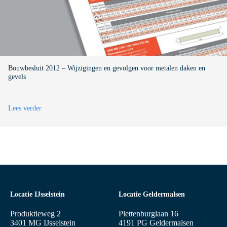
i
n
n
e
n
d
o
Bouwbesluit 2012 – Wijzigingen en gevolgen voor metalen daken en
z
gevels
e
n
:
Lees verder
B
o
u
w
b
e
s
l
u
i
Locatie IJsselstein
Locatie Geldermalsen
t
2
Produktieweg 2
Plettenburglaan 16
0
3401 MG IJsselstein
4191 PG Geldermalsen