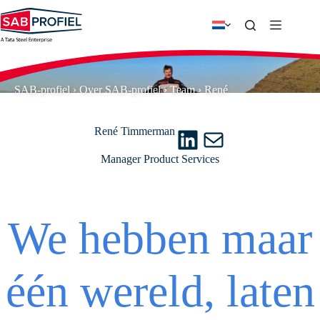
Ga
naar
de
inhoud
SAB-profiel
›
Over SAB-profiel
›
Team
›
René
LinkedIn
E-mail
René Timmerman
Manager Product Services
We hebben maar
één wereld, laten