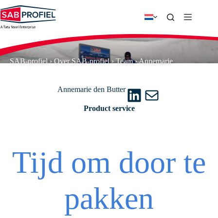
Ga
naar
de
inhoud
SAB-profiel
›
Over SAB-profiel
›
Team
›
Annemarie
LinkedIn
E-mail
Annemarie den Butter
Product service
Tijd om door te
pakken