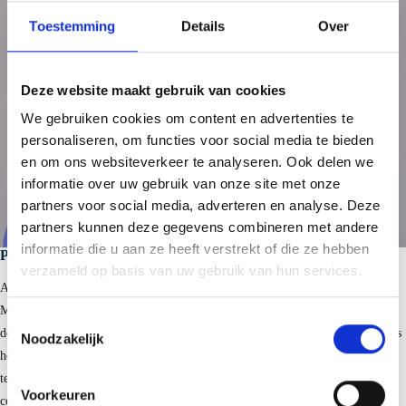
Toestemming
Details
Over
Deze website maakt gebruik van cookies
We gebruiken cookies om content en advertenties te
personaliseren, om functies voor social media te bieden
en om ons websiteverkeer te analyseren. Ook delen we
informatie over uw gebruik van onze site met onze
partners voor social media, adverteren en analyse. Deze
partners kunnen deze gegevens combineren met andere
informatie die u aan ze heeft verstrekt of die ze hebben
Product service
verzameld op basis van uw gebruik van hun services.
Als manusje van alles ben ik aan de slag gegaan bij SAB-profiel.
Materiaalbeheer, claimregistratie, inval receptioniste en order entry. Daarna
T
doorgegroeid naar de afdeling Product Services. Naast de gebruikelijke FAQ’s
Noodzakelijk
o
hebben we regelmatig met een nieuw vraagstuk te maken, af en toe wat
e
tekenwerk en de afdeling marketing ondersteunen maakt de afwisseling
s
Voorkeuren
compleet. Als het weer het toelaat ga ik op de (elektrische)fiets naar het werk.