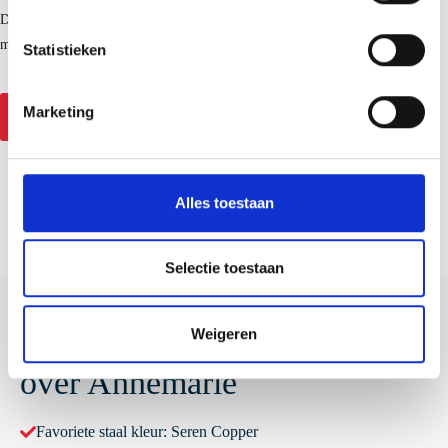
t
De afstand Lopik-IJsselstein is precies genoeg om je hoofd weer leeg te
e
maken.
m
Statistieken
m
i
Marketing
Neem contact op
Of mail persoonlijk
n
g
s
s
Alles toestaan
e
l
e
Selectie toestaan
c
t
Weigeren
Feitjes
i
e
over Annemarie
Favoriete staal kleur: Seren Copper