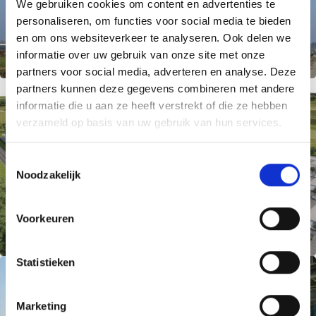
We gebruiken cookies om content en advertenties te
personaliseren, om functies voor social media te bieden
en om ons websiteverkeer te analyseren. Ook delen we
informatie over uw gebruik van onze site met onze
partners voor social media, adverteren en analyse. Deze
partners kunnen deze gegevens combineren met andere
informatie die u aan ze heeft verstrekt of die ze hebben
verzameld op basis van uw gebruik van hun services.
T
Noodzakelijk
o
e
s
Voorkeuren
t
e
m
Statistieken
m
i
Marketing
n