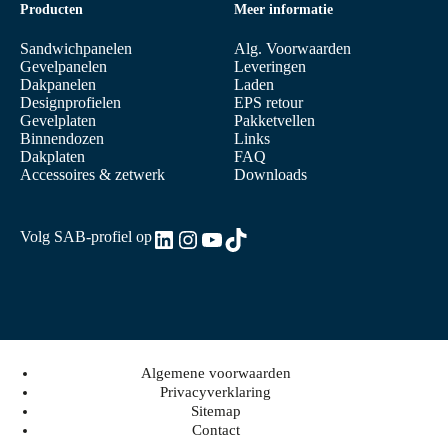
Producten
Meer informatie
Sandwichpanelen
Alg. Voorwaarden
Gevelpanelen
Leveringen
Dakpanelen
Laden
Designprofielen
EPS retour
Gevelplaten
Pakketvellen
Binnendozen
Links
Dakplaten
FAQ
Accessoires & zetwerk
Downloads
LinkedIn
Instagram
YouTube
TikTok
Volg SAB-profiel op
Algemene voorwaarden
Privacyverklaring
Sitemap
Contact