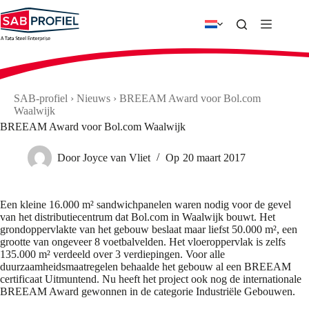
Ga
naar
de
inhoud
SAB-profiel
›
Nieuws
›
BREEAM Award voor Bol.com
Waalwijk
BREEAM Award voor Bol.com Waalwijk
Door
Joyce van Vliet
Op
20 maart 2017
Een kleine 16.000 m² sandwichpanelen waren nodig voor de gevel
van het distributiecentrum dat Bol.com in Waalwijk bouwt. Het
grondoppervlakte van het gebouw beslaat maar liefst 50.000 m², een
grootte van ongeveer 8 voetbalvelden. Het vloeroppervlak is zelfs
135.000 m² verdeeld over 3 verdiepingen. Voor alle
duurzaamheidsmaatregelen behaalde het gebouw al een BREEAM
certificaat Uitmuntend. Nu heeft het project ook nog de internationale
BREEAM Award gewonnen in de categorie Industriële Gebouwen.