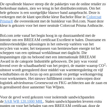
De opvallende blauwe streep die de pakketjes van de online retailer zo
herkenbaar maken, zien we terug in het distributiecentrum. Om het
hele gebouw is een soortgelijke blauwe band aangebracht. Deze is
verkregen met de klant specifieke kleur Bachelor Blue in
Colorcoat
Prisma®
die overeenkomt met de huiskleur van Bol.com. Naast deze
kleur is gekozen voor het meer neutrale Colorcoat Prisma Anthracite.
Bol.com zette vanaf het begin hoog in op duurzaamheid met de
intentie om een BREEAM certificaat Excellent te halen. Duurzame en
milieuvriendelijke oplossingen in het ontwerp variëren van het
recyclen van water, het toepassen van hernieuwbare energie tot het
scheppen van een optimaal werkklimaat met daglicht. Die
inspanningen zijn nu beloond met een internationale BREEAM
Award in de categorie Industriële gebouwen. De jury was vooral
2
lovend over de schaalbaarheid van het project, de manier waarop CO
-
uitstoot wordt gereguleerd door middel van warmteregulering en vijf
windturbines en de focus op een gezonde en prettige werkomgeving
voor werknemers. Het nieuwe fulfillment center is ontworpen door
logistiek adviesbureau Groenewout en FKG architecten aan de zaan en
is gerealiseerd door aannemer Van WIjnen.
Voor de gevel werd gekozen voor isolerende sandwichpanelen
de
SAB WB 120.1000 M8L
. Stalen sandwichpanelen leveren extra
punten op voor het behalen van een BREEAM certificaat, door de