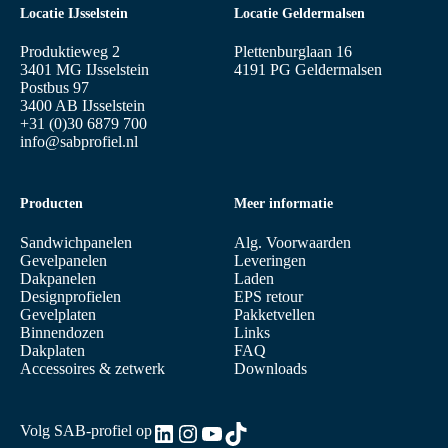
Locatie IJsselstein
Locatie Geldermalsen
Produktieweg 2
Plettenburglaan 16
3401 MG IJsselstein
4191 PG Geldermalsen
Postbus 97
3400 AB IJsselstein
+31 (0)30 6879 700
info@sabprofiel.nl
Producten
Meer informatie
Sandwichpanelen
Alg. Voorwaarden
Gevelpanelen
Leveringen
Dakpanelen
Laden
Designprofielen
EPS retour
Gevelplaten
Pakketvellen
Binnendozen
Links
Dakplaten
FAQ
Accessoires & zetwerk
Downloads
LinkedIn
Instagram
YouTube
TikTok
Volg SAB-profiel op