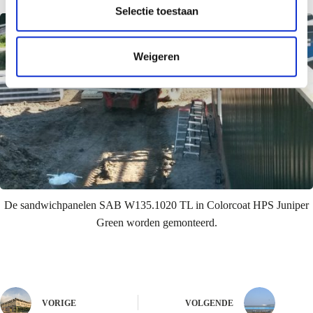
e
Selectie toestaan
c
t
Weigeren
i
e
De sandwichpanelen SAB W135.1020 TL in Colorcoat HPS Juniper
Green worden gemonteerd.
VORIGE
VOLGENDE