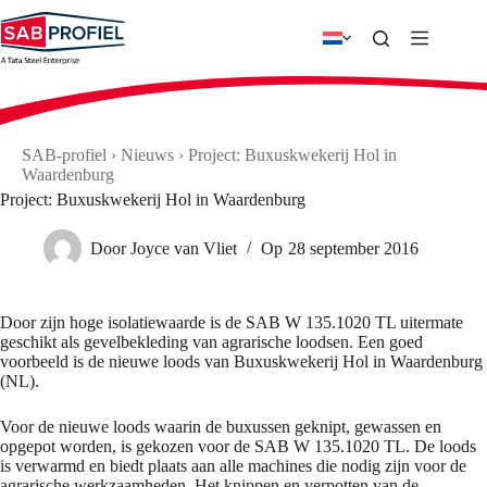
Ga
naar
de
inhoud
SAB-profiel
›
Nieuws
›
Project: Buxuskwekerij Hol in
Waardenburg
Project: Buxuskwekerij Hol in Waardenburg
Door
Joyce van Vliet
Op
28 september 2016
Door zijn hoge isolatiewaarde is de SAB W 135.1020 TL uitermate
geschikt als gevelbekleding van agrarische loodsen. Een goed
voorbeeld is de nieuwe loods van Buxuskwekerij Hol in Waardenburg
(NL).
Voor de nieuwe loods waarin de buxussen geknipt, gewassen en
opgepot worden, is gekozen voor de SAB W 135.1020 TL. De loods
is verwarmd en biedt plaats aan alle machines die nodig zijn voor de
agrarische werkzaamheden. Het knippen en verpotten van de