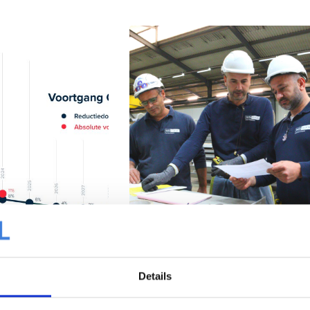
haar CO₂-reductie
Succesvolle audit ISO 45001
ijna gehaald
Details