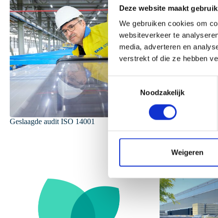
Deze website maakt gebruik
We gebruiken cookies om cont
websiteverkeer te analyseren
media, adverteren en analys
verstrekt of die ze hebben v
T
Noodzakelijk
o
e
s
Geslaagde audit ISO 14001
Geslaagde verlen
t
certificaten
e
m
Weigeren
m
i
n
g
s