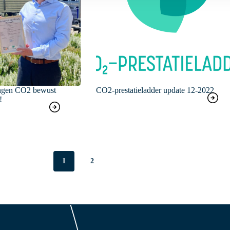
angen CO2 bewust
CO2-prestatieladder update 12-2022
!
1
2