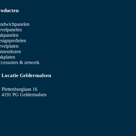
roducten
ndwichpanelen
velpanelen
akpanelen
signprofielen
velplaten
innendozen
kplaten
cessoires & zetwerk
Locatie Geldermalsen
Plettenburglaan 16
4191 PG Geldermalsen