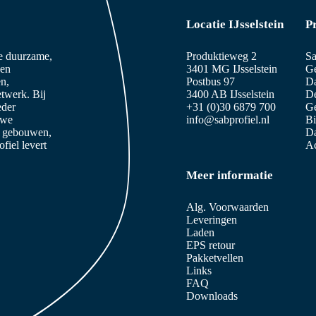
Locatie IJsselstein
P
ze duurzame,
Produktieweg 2
Sa
 en
3401 MG IJsselstein
Ge
n,
Postbus 97
D
etwerk. Bij
3400 AB IJsselstein
De
eder
+31 (0)30 6879 700
Ge
 we
info@sabprofiel.nl
B
e gebouwen,
Da
iel levert
Ac
Meer informatie
Alg. Voorwaarden
Leveringen
Laden
EPS retour
Pakketvellen
Links
FAQ
Downloads