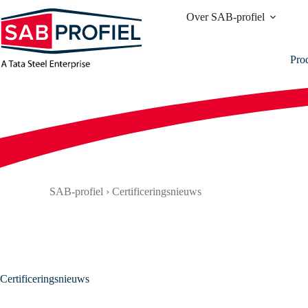
Ga
Over SAB-profiel
naar
de
inhoud
Pro
SAB-profiel
›
Certificeringsnieuws
Certificeringsnieuws