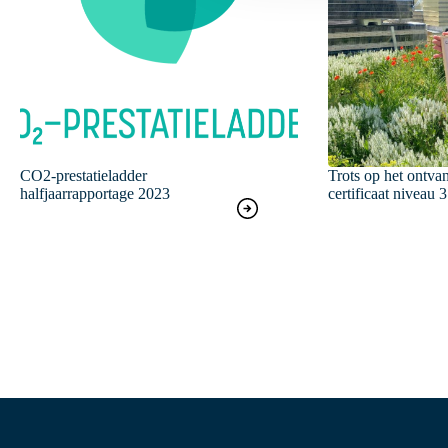
s
e
l
e
c
t
i
e
CO2-prestatieladder
Trots op het ontv
halfjaarrapportage 2023
certificaat niveau 3