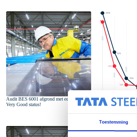
Audit BES 6001 afgrond met een
SAB-profiel heeft 
Very Good status!
doelen voor 2024 b
Toestemming