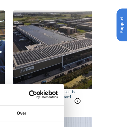
Support
Onze vestiging in Geldermalsen is
officieel CO2 neutraal verklaard
Over