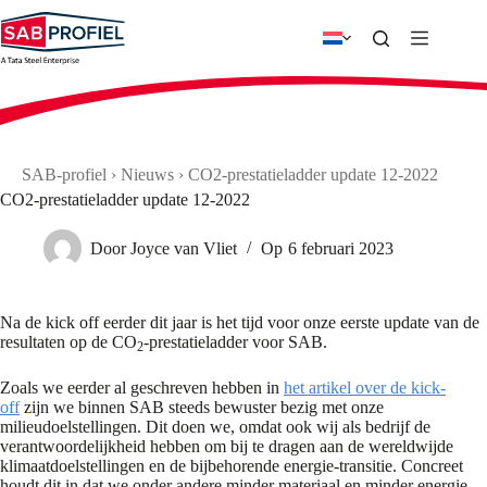
Ga
naar
de
inhoud
SAB-profiel
›
Nieuws
›
CO2-prestatieladder update 12-2022
CO2-prestatieladder update 12-2022
Door
Joyce van Vliet
Op
6 februari 2023
Na de kick off eerder dit jaar is het tijd voor onze eerste update van de
resultaten op de CO
-prestatieladder voor SAB.
2
Zoals we eerder al geschreven hebben in
het artikel over de kick-
off
zijn we binnen SAB steeds bewuster bezig met onze
milieudoelstellingen. Dit doen we, omdat ook wij als bedrijf de
verantwoordelijkheid hebben om bij te dragen aan de wereldwijde
klimaatdoelstellingen en de bijbehorende energie-transitie. Concreet
houdt dit in dat we onder andere minder materiaal en minder energie