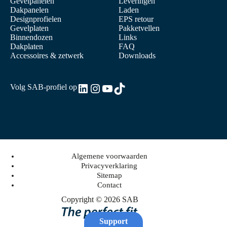
Gevelpanelen
Leveringen
Dakpanelen
Laden
Designprofielen
EPS retour
Gevelplaten
Pakketvellen
Binnendozen
Links
Dakplaten
FAQ
Accessoires & zetwerk
Downloads
LinkedIn
Instagram
YouTube
TikTok
Volg SAB-profiel op
Algemene voorwaarden
Privacyverklaring
Sitemap
Contact
Copyright © 2026 SAB
Support