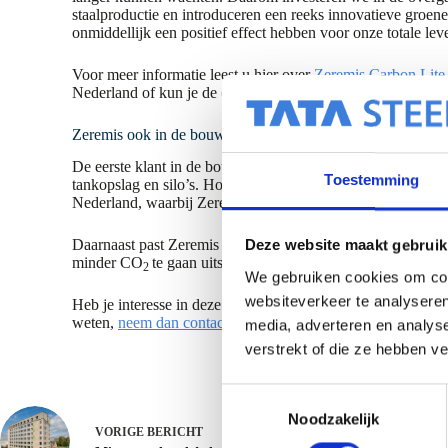
staalproductie en introduceren een reeks innovatieve groene
onmiddellijk een positief effect hebben voor onze totale lev
Voor meer informatie leest u hier over
Zeremis Carbon Lite
Nederland of kun je de
(Engelstalige) presentatie downloa
Zeremis ook in de bouwsector
De eerste klant in de bouwsector is Permastore. Een marktle
Toestemming
tankopslag en silo’s. Hopelijk volgen er snel meer voorbee
Nederland, waarbij Zeremis is toegepast.
Daarnaast past Zeremis ook goed bij de plannen van het
Bo
Deze website maakt gebruik
minder CO
te gaan uitstoten.
2
We gebruiken cookies om cont
websiteverkeer te analyseren
Heb je interesse in deze duurzame CO
neutrale oplossing e
2
weten,
neem dan contact met ons op.
media, adverteren en analys
verstrekt of die ze hebben v
T
Noodzakelijk
o
VORIGE
BERICHT
e