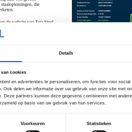
 staaloplossingen, die
erketen.
op de website van Tata Steel
den
.
ider in de productie van
Details
lden in de bouw, ook in
uwakkoord Staal
om als sector
 van cookies
ent en advertenties te personaliseren, om functies voor social
. Ook delen we informatie over uw gebruik van onze site met on
n wil je er meer over
e. Deze partners kunnen deze gegevens combineren met andere i
erzameld op basis van uw gebruik van hun services.
Voorkeuren
Statistieken