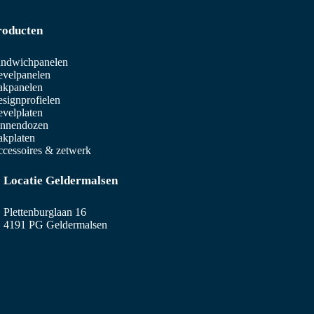
roducten
ndwichpanelen
velpanelen
akpanelen
signprofielen
velplaten
innendozen
kplaten
cessoires & zetwerk
Locatie Geldermalsen
Plettenburglaan 16
4191 PG Geldermalsen