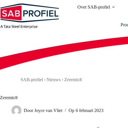
Ga
Over SAB-profiel
naar
de
inhoud
Pro
SAB-profiel
›
Nieuws
›
Zeremis®
Zeremis®
Door
Joyce van Vliet
Op
6 februari 2023