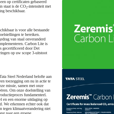
 een op certificaten gebaseerd
in staat is de CO
-intensiteit met
2
ing beschikbaar.
chikbaar is voor alle bestaande
elstellingen te bereiken.
sgedrag van staal onveranderd
 implementeren. Carbon Lite is
s gecertificeerd door Det
ringen op uw scope 3-uitstoot
e Tata Steel Nederland belofte aan
een toezegging om nu in actie te
nze missie, samen met onze
reëren. Om onze doelstelling van
productieproces fundamenteel.
eel en een enorme uitdaging op
eid. We erkennen echter ook dat
en tegen klimaatverandering niet
ang naar een groene