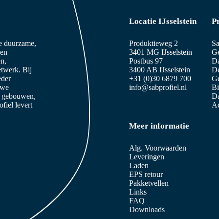
Locatie IJsselstein
P
ze duurzame,
Produktieweg 2
Sa
 en
3401 MG IJsselstein
Ge
n,
Postbus 97
D
etwerk. Bij
3400 AB IJsselstein
De
eder
+31 (0)30 6879 700
Ge
 we
info@sabprofiel.nl
B
e gebouwen,
Da
iel levert
Ac
Meer informatie
Alg. Voorwaarden
Leveringen
Laden
EPS retour
Pakketvellen
Links
FAQ
Downloads