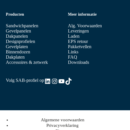
Producten
Meer informatie
Sandwichpanelen
Alg. Voorwaarden
Gevelpanelen
Leveringen
Dakpanelen
Laden
Designprofielen
EPS retour
Gevelplaten
Pakketvellen
Binnendozen
Links
Dakplaten
FAQ
Accessoires & zetwerk
Downloads
LinkedIn
Instagram
YouTube
TikTok
Volg SAB-profiel op
Algemene voorwaarden
Privacyverklaring