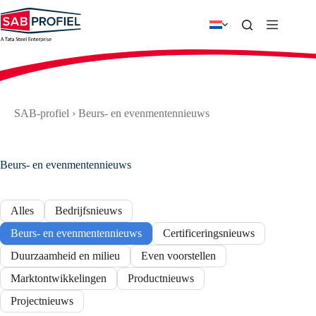
Ga
naar
de
inhoud
SAB-profiel
›
Beurs- en evenmentennieuws
Beurs- en evenmentennieuws
Alles
Bedrijfsnieuws
Beurs- en evenmentennieuws
Certificeringsnieuws
Duurzaamheid en milieu
Even voorstellen
Marktontwikkelingen
Productnieuws
Projectnieuws