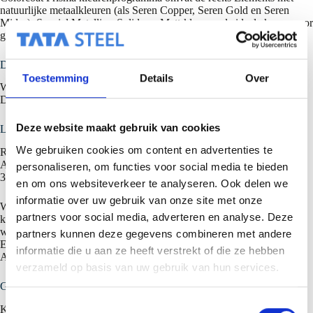
natuurlijke metaalkleuren (als Seren Copper, Seren Gold en Seren
Midas), Special Metallics, Solids en Matt-kleuren, de ideale keuze voor
geveltoepassingen.
Data & tijden
Toestemming
Details
Over
Woensdag 14 september: 11.00 – 19.00 uur
Donderdag 15 septtember: 11.00 – 19.00 uur
Deze website maakt gebruik van cookies
Locatie en bereikbaarheid
We gebruiken cookies om content en advertenties te
Rotterdam Ahoy – Hal 1
Ahoyweg 10
personaliseren, om functies voor social media te bieden
3084 BA Rotterdam
en om ons websiteverkeer te analyseren. Ook delen we
informatie over uw gebruik van onze site met onze
We stimuleren je graag om met het openbaar vervoer naar de beurs te
partners voor social media, adverteren en analyse. Deze
komen, dat scheelt CO2. Kom je toch met eigen vervoer? Via de
website van Rotterdam Ahoy kun je de routebeschrijving opvragen.
partners kunnen deze gegevens combineren met andere
Er zijn ruime parkeermogelijkheden op de terreinen van Rotterdam
informatie die u aan ze heeft verstrekt of die ze hebben
Ahoy. Voor de bewaakte parking betaal je 18,00 EUR per dagticket.
verzameld op basis van uw gebruik van hun services.
Gratis toegang met catering en meer informatie
T
Kom ook langs. Na
registratie
heb je beide dagen gratis toegang.