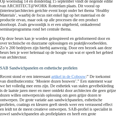
Op woensdag 14 en donderdag 15 september vindt de negende editie
van ARCHITECT@WORK Rotterdam plaats. Dit vooral op
(interieur)architecten gerichte event loopt onder het thema ‘Healthy
Materials’, waarbij de focus niet enkel ligt op het materiaal en de
productie ervan, maar ook op alle processen die een product
doorloopt. Zoals gewoonlijk is er een uitgebreid, omkaderend
seminarprogramma rond het centrale thema.
Op deze beurs kan je worden geïnspireerd en geïnformeerd door en
over technische en duurzame oplossingen en praktijkvoorbeelden.
Zo’n 200 bedrijven zijn hierbij aanwezig. Door een bezoek aan deze
beurs ben je weer helemaal op de hoogte van wat er speelt het gebied
van architectuur.
SAB Sandwichpanelen en esthetische profielen
Recent stond er een interessant
artikel in de Cobouw
:” De toekomst
van distributiecentra: ‘Mooiere dozen bouwen’.” Een statement waar
we het volledig mee eens zijn. De esthetiek van stalen gevelbekleding
is de laatste jaren meer en meer ontdekt door architecten die geen grijze
dozen willen ontwerpen/als oplossing om geen grijze dozen te
ontwerpen. De grote variatie aan sandwichpanelen, esthetische
profielen, coatings en kleuren geeft steeds weer een verrassend effect
en leidt tot de meest creatieve ontwerpen. SAB-profiel is specialist in
zowel sandwichpanelen als profielplaten en heeft een grote