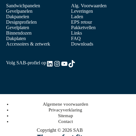
Sandwichpanelen
Alg. Voorwaarden
Gevelpanelen
Leveringen
Dakpanelen
Laden
Designprofielen
EPS retour
Gevelplaten
Pakketvellen
Binnendozen
Links
Dakplaten
FAQ
Accessoires & zetwerk
Downloads
LinkedIn
Instagram
YouTube
TikTok
Volg SAB-profiel op
Algemene voorwaarden
Privacyverklaring
Sitemap
Contact
Copyright © 2026 SAB