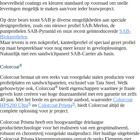
hoeveelheid coatings en kleuren standaard op voorraad om snelle
leveringen mogelijk te maken aan/voor ieder bouwproject.
Op deze beurs toont SAB je diverse mogelijkheden aan speciale
designprofielen, zoals ons nieuwe profiel SAB-Merlon, de
puntprofielen SAB-Pyramid en onze recent geïntroduceerde
SAB-
Blokprofielen
.
Maar tevens is een nokprofiel, kanteelprofiel of speciaal gezet profiel
op maat bespreekbaar voor nog meer keuze in geveloplossingen.
Natuurlijk met een sandwichpaneel SAB-Carrier als basis.
®
Colorcoat
Colorcoat bestaat uit een reeks van voorgelakt stalen producten voor
profielplaten en sandwichpanelen, exclusief van Tata Steel. Welk
®
gebouwtype ook, Colorcoat
biedt eigenschappen waarmee je fraaie
gevels kunt creëren van hoge duurzaamheid met een garantie tot zelfs
40 jaar. Met het brede en gevarieerde aanbod, waaronder
Colorcoat
®
®
HPS200 Ultra
en
Colorcoat Prisma
, biedt Colorcoat altijd de
complete oplossing voor je project.
Colorcoat Prisma heeft een hoogwaardige drielaagse
productietechnologie voor het realiseren van een geoptimaliseerd,
robuust en chroomvrij voorgelakt staalproduct. Het huidige uitgebreide
Colorcoat Prisma kleurenprogramma omvat de reeks Elements met