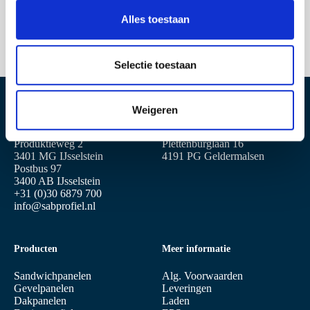
Terug naar het nieuwsoverzicht
s
Alles toestaan
e
l
e
Selectie toestaan
c
t
Weigeren
i
Locatie IJsselstein
Locatie Geldermalsen
e
Produktieweg 2
Plettenburglaan 16
3401 MG IJsselstein
4191 PG Geldermalsen
Postbus 97
3400 AB IJsselstein
+31 (0)30 6879 700
info@sabprofiel.nl
Producten
Meer informatie
Sandwichpanelen
Alg. Voorwaarden
Gevelpanelen
Leveringen
Dakpanelen
Laden