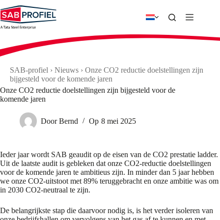
Ga
naar
de
inhoud
SAB-profiel
›
Nieuws
›
Onze CO2 reductie doelstellingen zijn
bijgesteld voor de komende jaren
Onze CO2 reductie doelstellingen zijn bijgesteld voor de
komende jaren
Door
Bernd
Op
8 mei 2025
Ieder jaar wordt SAB geaudit op de eisen van de CO2 prestatie ladder.
Uit de laatste audit is gebleken dat onze CO2-reductie doelstellingen
voor de komende jaren te ambitieus zijn. In minder dan 5 jaar hebben
we onze CO2-uitstoot met 89% teruggebracht en onze ambitie was om
in 2030 CO2-neutraal te zijn.
De belangrijkste stap die daarvoor nodig is, is het verder isoleren van
onze bedrijfshallen om vervolgens van het gas af te kunnen en met