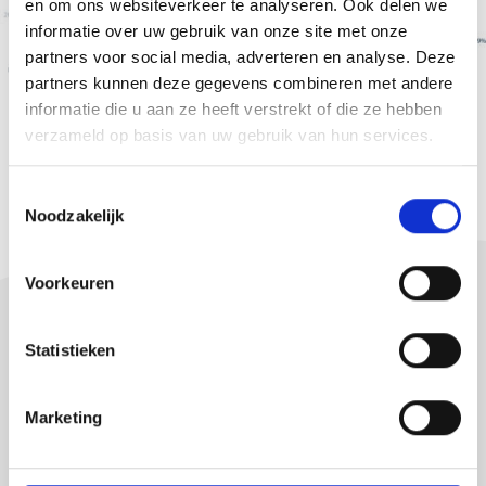
en om ons websiteverkeer te analyseren. Ook delen we
informatie over uw gebruik van onze site met onze
partners voor social media, adverteren en analyse. Deze
partners kunnen deze gegevens combineren met andere
informatie die u aan ze heeft verstrekt of die ze hebben
verzameld op basis van uw gebruik van hun services.
VOLGENDE
T
Noodzakelijk
o
e
s
Voorkeuren
t
e
m
Statistieken
m
i
Bekijk al onze nieuwsberichten
Marketing
n
g
s