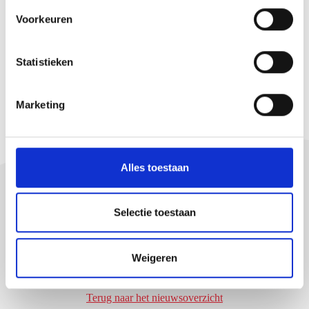
s
Voorkeuren
t
e
m
Statistieken
m
VOLGENDE
i
Marketing
n
g
s
s
Alles toestaan
e
l
e
Selectie toestaan
c
Bekijk al onze nieuwsberichten
t
Weigeren
i
e
Terug naar het nieuwsoverzicht