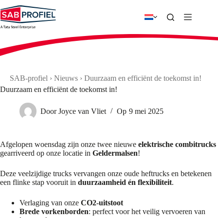
Ga
naar
de
inhoud
SAB-profiel
›
Nieuws
›
Duurzaam en efficiënt de toekomst in!
Duurzaam en efficiënt de toekomst in!
Door
Joyce van Vliet
Op
9 mei 2025
Afgelopen woensdag zijn onze twee nieuwe
elektrische combitrucks
gearriveerd op onze locatie in
Geldermalsen
!
Deze veelzijdige trucks vervangen onze oude heftrucks en betekenen
een flinke stap vooruit in
duurzaamheid én flexibiliteit
.
Verlaging van onze
CO2-uitstoot
Brede vorkenborden
: perfect voor het veilig vervoeren van