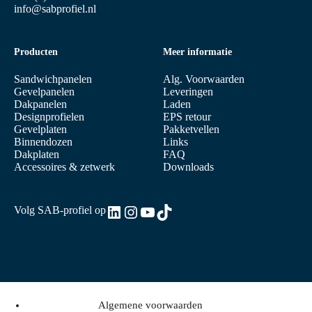
info@sabprofiel.nl
Producten
Meer informatie
Sandwichpanelen
Alg. Voorwaarden
Gevelpanelen
Leveringen
Dakpanelen
Laden
Designprofielen
EPS retour
Gevelplaten
Pakketvellen
Binnendozen
Links
Dakplaten
FAQ
Accessoires & zetwerk
Downloads
LinkedIn
Instagram
YouTube
TikTok
Volg SAB-profiel op
Algemene voorwaarden