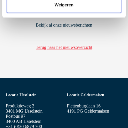
Weigeren
i
e
Bekijk al onze nieuwsberichten
Terug naar het nieuwsoverzicht
Locatie IJsselstein
Locatie Geldermalsen
Produktieweg 2
Plettenburglaan 16
3401 MG IJsselstein
4191 PG Geldermalsen
Postbus 97
3400 AB IJsselstein
+31 (0)30 6879 700