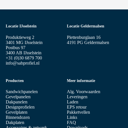
Locatie IJsselstein
Locatie Geldermalsen
Produktieweg 2
Plettenburglaan 16
3401 MG IJsselstein
4191 PG Geldermalsen
Postbus 97
3400 AB IJsselstein
+31 (0)30 6879 700
info@sabprofiel.nl
Producten
Meer informatie
Sandwichpanelen
Alg. Voorwaarden
Gevelpanelen
Leveringen
Dakpanelen
Laden
Designprofielen
EPS retour
Gevelplaten
Pakketvellen
Binnendozen
Links
Dakplaten
FAQ
Accessoires & zetwerk
Downloads