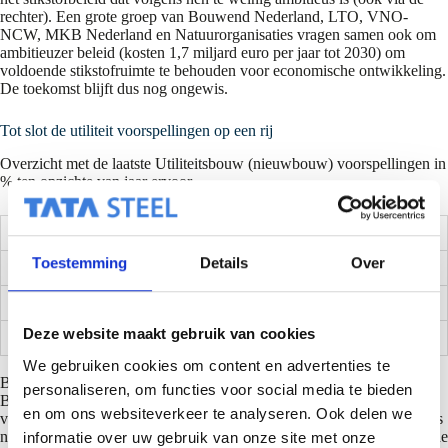
rechter). Een grote groep van Bouwend Nederland, LTO, VNO-
NCW, MKB Nederland en Natuurorganisaties vragen samen ook om
ambitieuzer beleid (kosten 1,7 miljard euro per jaar tot 2030) om
voldoende stikstofruimte te behouden voor economische ontwikkeling.
De toekomst blijft dus nog ongewis.
Tot slot de utiliteit voorspellingen op een rij
Overzicht met de laatste Utiliteitsbouw (nieuwbouw) voorspellingen in
% ten opzichte van jaar ervoor.
Datum
2020
2021
2022
2023
Toestemming
Details
Over
Buildsight (m2)
09-06-21
– 9,0
+ 4,0
+ 5,0
+ 1,0
Bouwkennis (m2)
25 -06-21
– 7,2
+ 1,8
– 1,0
+ 4,2
Deze website maakt gebruik van cookies
Bouwkennis (€)
25 -06-21
– 4,7
+ 1,4
– 3,2
+ 2,4
We gebruiken cookies om content en advertenties te
Bouwkennis en Buildsight geven iedere 3 maanden een update.
personaliseren, om functies voor social media te bieden
BouwKennis houdt in juni de ramingen 2021 en 2022 gelijk aan die
en om ons websiteverkeer te analyseren. Ook delen we
van maart, omdat ze enkele ontwikkelingen willen afwachten alvorens
nieuwe conclusies te trekken. Mocht de positieve lijn doortrekken in de
informatie over uw gebruik van onze site met onze