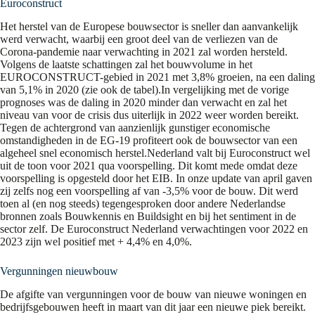
Euroconstruct
Het herstel van de Europese bouwsector is sneller dan aanvankelijk
werd verwacht, waarbij een groot deel van de verliezen van de
Corona-pandemie naar verwachting in 2021 zal worden hersteld.
Volgens de laatste schattingen zal het bouwvolume in het
EUROCONSTRUCT-gebied in 2021 met 3,8% groeien, na een daling
van 5,1% in 2020 (zie ook de tabel).In vergelijking met de vorige
prognoses was de daling in 2020 minder dan verwacht en zal het
niveau van voor de crisis dus uiterlijk in 2022 weer worden bereikt.
Tegen de achtergrond van aanzienlijk gunstiger economische
omstandigheden in de EG-19 profiteert ook de bouwsector van een
algeheel snel economisch herstel.Nederland valt bij Euroconstruct wel
uit de toon voor 2021 qua voorspelling. Dit komt mede omdat deze
voorspelling is opgesteld door het EIB. In onze update van april gaven
zij zelfs nog een voorspelling af van -3,5% voor de bouw. Dit werd
toen al (en nog steeds) tegengesproken door andere Nederlandse
bronnen zoals Bouwkennis en Buildsight en bij het sentiment in de
sector zelf. De Euroconstruct Nederland verwachtingen voor 2022 en
2023 zijn wel positief met + 4,4% en 4,0%.
Vergunningen nieuwbouw
De afgifte van vergunningen voor de bouw van nieuwe woningen en
bedrijfsgebouwen heeft in maart van dit jaar een nieuwe piek bereikt.