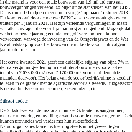
In die maand is voor een totale bouwsom van 1,9 miljard euro aan
bouwvergunningen verleend, zo blijkt uit de statistieken van het CBS.
Dat is ruim 100 miljoen meer dan in vorige ‘topmaand’ oktober 2018.
Dit komt vooral door de nieuwe BENG-eisen voor woningbouw en
utiliteit per 1 januari 2021. Het zijn verleende vergunningen in maart
van alle aanvragen die voor 1 januari nog zijn ingediend. Mogelijk dat
we het komende jaar nog een nieuwe golf vergunningen kunnen
verwachten, vanwege de invoering van de Omgevingswet en de Wet
Kwaliteitsborging voor het bouwen die nu beide voor 1 juli volgend
jaar op de rol staan.
Het eerste kwartaal 2021 geeft een duidelijke stijging van bijna 7% in
de m2 vergunningverlening in de utiliteitsbouw nieuwbouw tot een
totaal van 7.633.000 m2 (van 7.170.000 m2 voortschrijdend drie
maanden daarvoor). Het belang van de sector bedrijfsruimte is goed af
te lezen in de grafiek met de agrarische sector als tweede. Budgetsector
is de overheidssector met scholen, ziekenhuizen, etc.
Stikstof update
De Stikstofwet van demissionair minister Schouten is aangenomen,
maar de uitvoering en invulling ervan is voor de nieuwe regering. Toch
kunnen provincies wel verder met hun stikstofbeleid.
Natuurorganisaties komen echter nog steeds in het geweer tegen
het stikstofbeleid dat volgens hen te weinig ambitieus is (ook via de