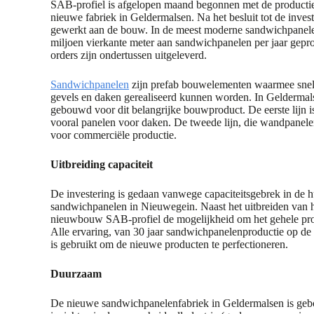
SAB-profiel is afgelopen maand begonnen met de producti
nieuwe fabriek in Geldermalsen. Na het besluit tot de inves
gewerkt aan de bouw. In de meest moderne sandwichpanelen
miljoen vierkante meter aan sandwichpanelen per jaar gepr
orders zijn ondertussen uitgeleverd.
Sandwichpanelen
zijn prefab bouwelementen waarmee snel
gevels en daken gerealiseerd kunnen worden. In Geldermals
gebouwd voor dit belangrijke bouwproduct. De eerste lijn is
vooral panelen voor daken. De tweede lijn, die wandpanelen
voor commerciële productie.
Uitbreiding capaciteit
De investering is gedaan vanwege capaciteitsgebrek in de h
sandwichpanelen in Nieuwegein. Naast het uitbreiden van h
nieuwbouw SAB-profiel de mogelijkheid om het gehele prod
Alle ervaring, van 30 jaar sandwichpanelenproductie op de 
is gebruikt om de nieuwe producten te perfectioneren.
Duurzaam
De nieuwe sandwichpanelenfabriek in Geldermalsen is ge