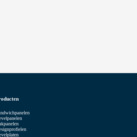
roducten
ndwichpanelen
velpanelen
akpanelen
signprofielen
velplaten