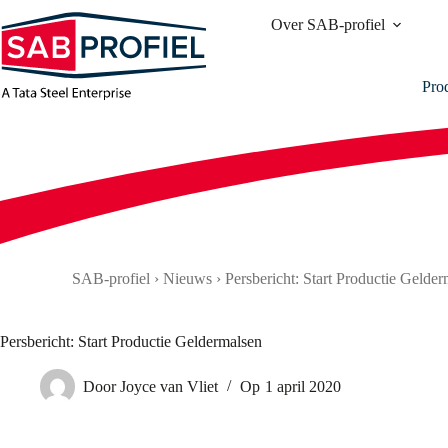
Ga
Over SAB-profiel
naar
de
inhoud
Pro
SAB-profiel
›
Nieuws
›
Persbericht: Start Productie Gelde
Persbericht: Start Productie Geldermalsen
Door
Joyce van Vliet
Op
1 april 2020