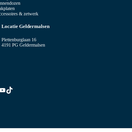
innendozen
kplaten
cessoires & zetwerk
Locatie Geldermalsen
Plettenburglaan 16
4191 PG Geldermalsen
edIn
stagram
YouTube
TikTok