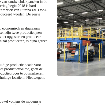
e van sandwichdakpanelen in de
tering begin 2018 is hard
fabriek van Europa zal 3 tot 4
oduceerd worden. De eerste
, economisch en duurzaam,
en zijn twee productielijnen
 net opgestart en produceert
 zal produceren, is bijna gereed
uidige productielocatie voor
et productievolume, geeft de
uctieproces te optimaliseren.
huidige locatie in Nieuwegein,
bouwd volgens de modernste