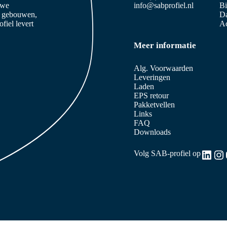
 we
info@sabprofiel.nl
B
e gebouwen,
Da
iel levert
Ac
Meer informatie
Alg. Voorwaarden
Leveringen
Laden
EPS retour
Pakketvellen
Links
FAQ
Downloads
Link
In
Volg SAB-profiel op