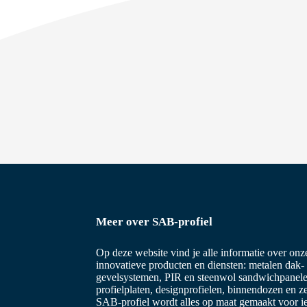
c
t
i
e
Meer over SAB-profiel
Op deze website vind je alle informatie over on
innovatieve producten en diensten: metalen dak-
gevelsystemen, PIR en steenwol sandwichpanele
profielplaten, designprofielen, binnendozen en z
SAB-profiel wordt alles op maat gemaakt voor i