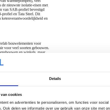
en van warmtepompen), veel
s de nieuwste isolatie-eisen met
n van SAB-profiel bevestigd
profiel en Tata Steel. Dit
n ketenverantwoordelijkheid en
prefab bouwelementen voor
ir voor veel soorten gebouwen.
ntoorgebouwen en winkels, maar
ichpanelen worden toegepast om
mische redenen.
sen in de blogs die we eerder
Details
 productie)
 van cookies
ent en advertenties te personaliseren, om functies voor social
. Ook delen we informatie over uw gebruik van onze site met on