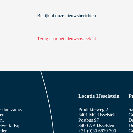
Bekijk al onze nieuwsberichten
Terug naar het nieuwsoverzicht
Locatie IJsselstein
P
ze duurzame,
Produktieweg 2
Sa
 en
3401 MG IJsselstein
Ge
n,
Postbus 97
D
etwerk. Bij
3400 AB IJsselstein
De
eder
+31 (0)30 6879 700
Ge