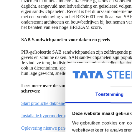
inzichten in duurzaamheid: all-electric (gasloos en voorzi
daglicht, aangevuld met ledverlichting en geïsoleerd volgen
eigen sandwichpanelen. Recent is het duurzaam onderneme
met een vernieuwing van het BES 6001 certificaat van SAB-
ondersteunt architecten en bouwbedrijven bij het nemen va
het behalen van een hoge BREEAM-score.
SAB Sandwichpanelen voor daken en gevels
PIR-geïsoleerde SAB sandwichpanelen zijn zelfdragende 
gevels en schuine daken. SAB sandwichpanelen zijn popula
Je vindt ze terug in distributie centra, industriehallen, ka
ook in dierentuinen, sportcomplexen en woningen. Sandw
hun lage gewicht, snelle bouw, duurzaamheid en om econo
Lees meer over de sandwichpanelenfabriek in Geldermal
schreven:
Toestemming
Start productie dakpanelen Geldermalsen (met foto’s van de
Deze website maakt gebruik
Installatie hypermoderne productielijnen Geldermalsen
We gebruiken cookies om cont
Oplevering nieuwe pand Geldermalsen
websiteverkeer te analyseren