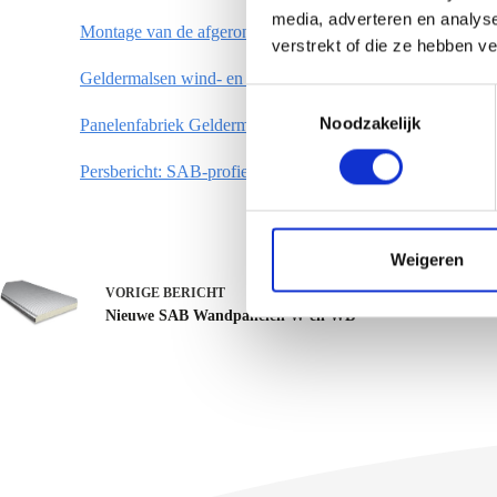
media, adverteren en analys
Montage van de afgeronde hoeken in de gevel – Geldermal
verstrekt of die ze hebben v
Geldermalsen wind- en waterdicht
T
Noodzakelijk
o
Panelenfabriek Geldermalsen: Zo snel gaat dat dus, bouw
e
Persbericht: SAB-profiel bouwt nieuwe productielijn sand
s
t
e
m
Weigeren
m
VORIGE
BERICHT
i
Nieuwe SAB Wandpanelen W en WB
n
g
s
s
e
l
e