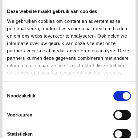
Deze website maakt gebruik van cookies
We gebruiken cookies om content en advertenties te
personaliseren, om functies voor social media te bieden
en om ons websiteverkeer te analyseren. Ook delen we
informatie over uw gebruik van onze site met onze
partners voor social media, adverteren en analyse. Deze
partners kunnen deze gegevens combineren met andere
informatie die u aan ze heeft verstrekt of die ze hebben
verzameld op basis van uw gebruik van hun services.
T
Noodzakelijk
o
e
s
VOLGENDE
Voorkeuren
t
e
m
Statistieken