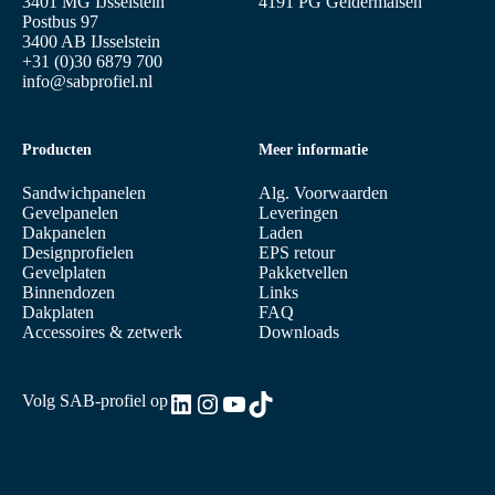
3401 MG IJsselstein
4191 PG Geldermalsen
Postbus 97
3400 AB IJsselstein
+31 (0)30 6879 700
info@sabprofiel.nl
Producten
Meer informatie
Sandwichpanelen
Alg. Voorwaarden
Gevelpanelen
Leveringen
Dakpanelen
Laden
Designprofielen
EPS retour
Gevelplaten
Pakketvellen
Binnendozen
Links
Dakplaten
FAQ
Accessoires & zetwerk
Downloads
LinkedIn
Instagram
YouTube
TikTok
Volg SAB-profiel op