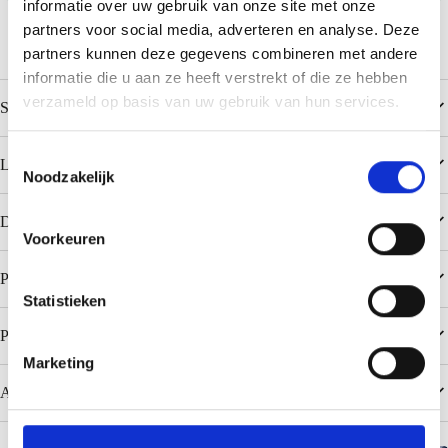
informatie over uw gebruik van onze site met onze
partners voor social media, adverteren en analyse. Deze
partners kunnen deze gegevens combineren met andere
informatie die u aan ze heeft verstrekt of die ze hebben
verzameld op basis van uw gebruik van hun services.
Specificaties
T
Liniëringen
Noodzakelijk
o
e
Downloads
s
Voorkeuren
t
e
Populaire kleuren Colorcoat Prisma
m
Statistieken
m
Populaire kleuren Colorcoat HPS200 Ultra
i
Marketing
n
Aanbevelingen
g
s
s