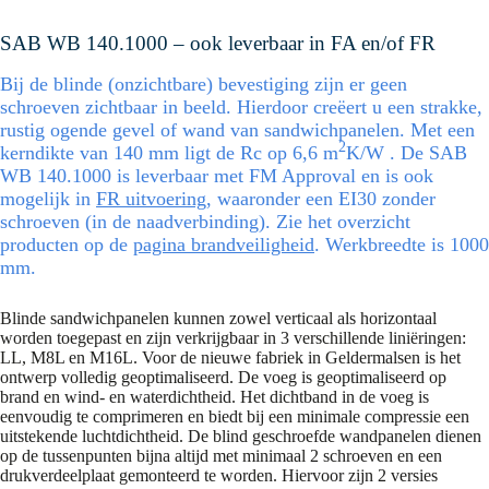
SAB WB 140.1000 – ook leverbaar in FA en/of FR
Bij de blinde (onzichtbare) bevestiging zijn er geen
schroeven zichtbaar in beeld. Hierdoor creëert u een strakke,
rustig ogende gevel of wand van sandwichpanelen. Met een
2
kerndikte van 140 mm ligt de Rc op 6,6 m
K/W . De SAB
WB 140.1000 is leverbaar met FM Approval en is ook
mogelijk in
FR uitvoering
, waaronder een EI30 zonder
schroeven (in de naadverbinding). Zie het overzicht
producten op de
pagina brandveiligheid
. Werkbreedte is 1000
mm.
Blinde sandwichpanelen kunnen zowel verticaal als horizontaal
worden toegepast en zijn verkrijgbaar in 3 verschillende liniëringen:
LL, M8L en M16L. Voor de nieuwe fabriek in Geldermalsen is het
ontwerp volledig geoptimaliseerd. De voeg is geoptimaliseerd op
brand en wind- en waterdichtheid. Het dichtband in de voeg is
eenvoudig te comprimeren en biedt bij een minimale compressie een
uitstekende luchtdichtheid. De blind geschroefde wandpanelen dienen
op de tussenpunten bijna altijd met minimaal 2 schroeven en een
drukverdeelplaat gemonteerd te worden. Hiervoor zijn 2 versies