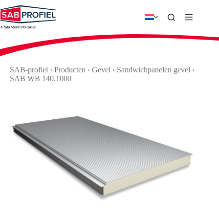
Ga
naar
de
inhoud
SAB-profiel
›
Producten
›
Gevel
›
Sandwichpanelen gevel
›
SAB WB 140.1000