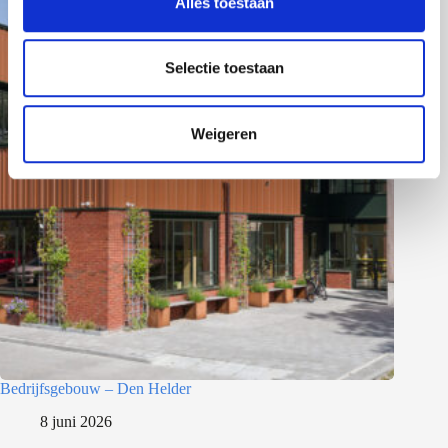
Alles toestaan
e
l
e
Selectie toestaan
c
t
Weigeren
i
e
Bedrijfsgebouw – Den Helder
8 juni 2026