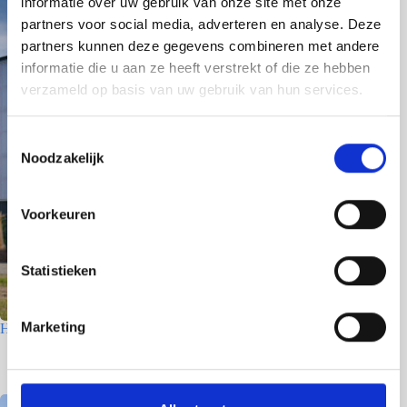
informatie over uw gebruik van onze site met onze
partners voor social media, adverteren en analyse. Deze
partners kunnen deze gegevens combineren met andere
informatie die u aan ze heeft verstrekt of die ze hebben
verzameld op basis van uw gebruik van hun services.
T
Noodzakelijk
o
e
s
Voorkeuren
t
e
m
Statistieken
m
i
Marketing
Houtfabriek – Utrecht
n
g
7 juli 2026
s
s