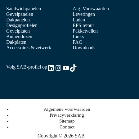
Sandwichpanelen
Alg. Voorwaarden
Gevelpanelen
Leveringen
Dakpanelen
Laden
Designprofielen
EPS retour
Gevelplaten
Pakketvellen
Binnendozen
Links
Dakplaten
FAQ
Accessoires & zetwerk
Downloads
LinkedIn
Instagram
YouTube
TikTok
Volg SAB-profiel op
Algemene voorwaarden
Privacyverklaring
Sitemap
Contact
Copyright © 2026 SAB