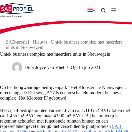
Ga
naar
de
inhoud
SAB-profiel
›
Nieuws
›
Uniek business complex met meerdere
units in Nieuwegein
Uniek business complex met meerdere units in Nieuwegein
Door
Joyce van Vliet
Op
15 juli 2021
Op het hoogwaardige bedrijvenpark “Het Klooster” te Nieuwegein,
direct langs de Rijksweg A27 is een geschakeld modern business
complex ‘Het Klooster II’ gebouwd.
Het zijn 4 bedrijfsruimten variërend van ca. 1.110 m2 BVO tot en met
ca. 1.435 m2 BVO en totaal 4.900 m2 BVO. Bij het ontwerp is
rekening gehouden met functionele ruimten binnen en een
representatief gevel uiterlijk met verschillende puntprofielen
SAB-
Pyramid 37/460
en
SAB-Pyramid 37/510
en
golfprofiel SAB 18/988