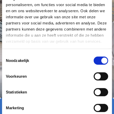
personaliseren, om functies voor social media te bieden
en om ons websiteverkeer te analyseren. Ook delen we
informatie over uw gebruik van onze site met onze
partners voor social media, adverteren en analyse. Deze
partners kunnen deze gegevens combineren met andere
informatie die u aan ze heeft verstrekt of die ze hebben
verzameld op basis van uw gebruik van hun services.
T
Noodzakelijk
o
e
s
Voorkeuren
t
e
m
Statistieken
m
i
Projectgegevens:
Marketing
Opdrachtgever: Rijver Development
n