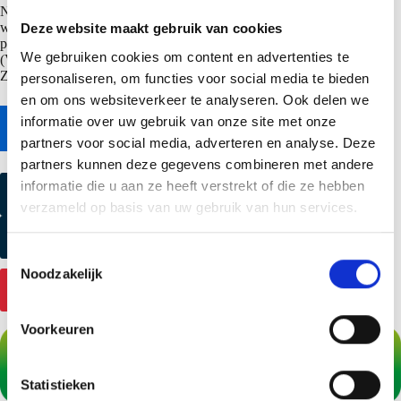
Natuurlijk kan het warmdakprofiel SAB 106R+/750 ook in perfo
worden uitgevoerd en met de A-zijde boven. De A-zijde boven
Deze website maakt gebruik van cookies
pakketten warmdakplaat SAB 106R+/750 kunnen dan met een
We gebruiken cookies om content en advertenties te
(Viavac) vacuumheffer arbo vriendelijk verantwoord worden gelegd.
Zie de
SAB dakplaten leggen pagina
voor meer informatie.
personaliseren, om functies voor social media te bieden
en om ons websiteverkeer te analyseren. Ook delen we
informatie over uw gebruik van onze site met onze
Naar online bestekservice
partners voor social media, adverteren en analyse. Deze
partners kunnen deze gegevens combineren met andere
informatie die u aan ze heeft verstrekt of die ze hebben
Kleurmonster aanvragen
verzameld op basis van uw gebruik van hun services.
Productmonster aanvragen
T
Noodzakelijk
o
Contact
e
s
Voorkeuren
t
e
m
Statistieken