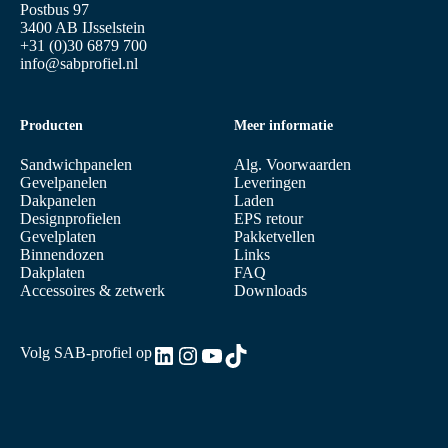
Postbus 97
3400 AB IJsselstein
+31 (0)30 6879 700
info@sabprofiel.nl
Producten
Meer informatie
Sandwichpanelen
Alg. Voorwaarden
Gevelpanelen
Leveringen
Dakpanelen
Laden
Designprofielen
EPS retour
Gevelplaten
Pakketvellen
Binnendozen
Links
Dakplaten
FAQ
Accessoires & zetwerk
Downloads
LinkedIn
Instagram
YouTube
TikTok
Volg SAB-profiel op