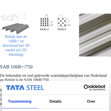
Bekijk hier de
106R+ en
download het 3D
model (of 2D
tekening)
SAB 106R+/750
De bekendste en veel geleverde warmdakprofielplaat van Nederland
en België is de SAB 106R/750.
Najaar 2008 is het meest gangbare profielplaat dak, de SAB
106R/750, aangepast en verbeterd en is het nu de SAB
106R+/750. De optimalisatie van het profiel heeft geresulteerd in een
Toestemming
Details
Over
sterker en stijver 106R profiel.