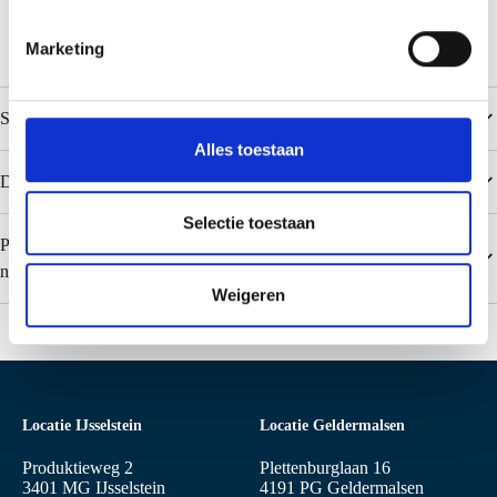
m
i
Marketing
n
g
s
Specificaties
s
Alles toestaan
e
Downloads
l
e
Selectie toestaan
Populaire kleuren Colorcoat PE 25 / Polyester (0,50 en 0,63 mm
c
niet voor dakplaten)
t
Weigeren
i
e
Locatie IJsselstein
Locatie Geldermalsen
Produktieweg 2
Plettenburglaan 16
3401 MG IJsselstein
4191 PG Geldermalsen