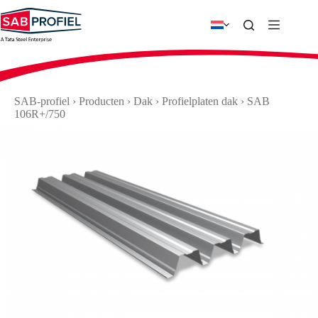
Ga
naar
de
inhoud
SAB-profiel
›
Producten
›
Dak
›
Profielplaten dak
›
SAB
106R+/750