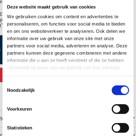
esthetische uitstraling aan de gevel (zie bijgaande foto).
Deze website maakt gebruik van cookies
De standaard stapeling van pakketten bij dakpanelen met een TL
We gebruiken cookies om content en advertenties te
profilering is A/A/A/A, zodat ook deze gemakkelijk met een
personaliseren, om functies voor social media te bieden
(VIAVAC) vacuumheffer gemonteerd kunnen worden.
en om ons websiteverkeer te analyseren. Ook delen we
informatie over uw gebruik van onze site met onze
Kleurmonster aanvragen
partners voor social media, adverteren en analyse. Deze
partners kunnen deze gegevens combineren met andere
Productmonster aanvragen
informatie die u aan ze heeft verstrekt of die ze hebben
verzameld op basis van uw gebruik van hun services.
Contact
T
Noodzakelijk
o
e
s
Voorkeuren
t
Specificaties
e
m
Statistieken
m
Downloads