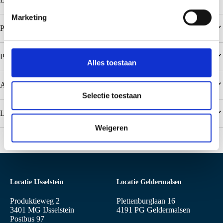
i
Marketing
n
Populaire kleuren Colorcoat HPS200 Ultra
g
s
Populaire kleuren Colorcoat PE 25 / Polyester
s
Alles toestaan
e
l
Aanbevelingen
e
Selectie toestaan
c
Leveringen
t
Weigeren
i
e
Locatie IJsselstein
Locatie Geldermalsen
Produktieweg 2
Plettenburglaan 16
3401 MG IJsselstein
4191 PG Geldermalsen
Postbus 97