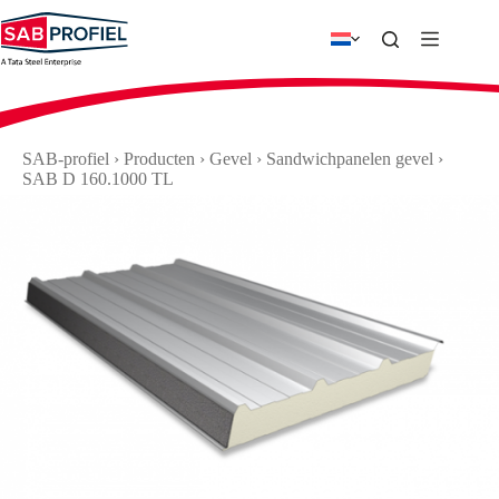
Ga
naar
de
inhoud
SAB-profiel
›
Producten
›
Gevel
›
Sandwichpanelen gevel
›
SAB D 160.1000 TL