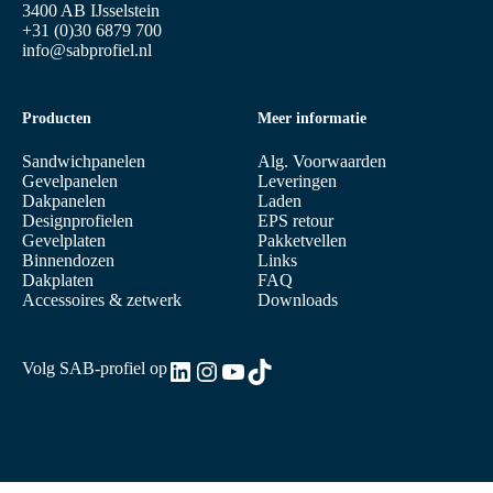
3400 AB IJsselstein
+31 (0)30 6879 700
info@sabprofiel.nl
Producten
Meer informatie
Sandwichpanelen
Alg. Voorwaarden
Gevelpanelen
Leveringen
Dakpanelen
Laden
Designprofielen
EPS retour
Gevelplaten
Pakketvellen
Binnendozen
Links
Dakplaten
FAQ
Accessoires & zetwerk
Downloads
LinkedIn
Instagram
YouTube
TikTok
Volg SAB-profiel op