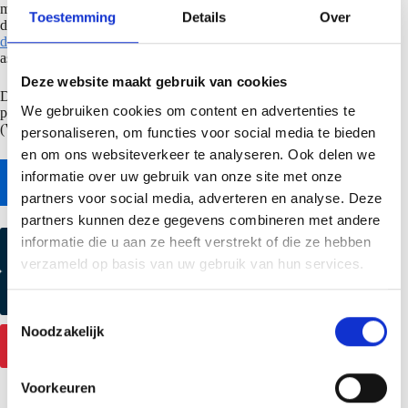
maximaal 300 mm zijn. Zie meer info over links of rechts monteren in
Toestemming
Details
Over
de pdf over
cutback-schone overlap
.
Tevens hebben we
verschillende
dak accessoires
, zoals nokprofiel en nok- en gootafsluiters, in het
assortiment om je dak project netjes en mooi af te werken.
Deze website maakt gebruik van cookies
De standaard stapeling van pakketten bij dakpanelen met een TL
We gebruiken cookies om content en advertenties te
profilering is A/A/A/A, zodat ook deze gemakkelijk met een
(VIAVAC) vacuumheffer gelegd kunnen worden.
personaliseren, om functies voor social media te bieden
en om ons websiteverkeer te analyseren. Ook delen we
informatie over uw gebruik van onze site met onze
Naar online bestekservice
partners voor social media, adverteren en analyse. Deze
partners kunnen deze gegevens combineren met andere
informatie die u aan ze heeft verstrekt of die ze hebben
Kleurmonster aanvragen
verzameld op basis van uw gebruik van hun services.
Productmonster aanvragen
T
Noodzakelijk
o
Contact
e
s
Voorkeuren
t