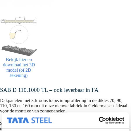
Bekijk hier en
download het 3D
model (of 2D
tekening)
SAB D 110.1000 TL – ook leverbaar in FA
Dakpanelen met 3-kroons trapeziumprofilering in de diktes 70, 90,
110, 130 en 160 mm uit onze nieuwe fabriek in Geldermalsen. Ideaal
voor de montage van zonnepanelen.
Schone overlap is mogelijk voor panelen met minimale lengte 2.800
mm + lengte van de overlap, op verzoek kan deze minimaal 50 mm en