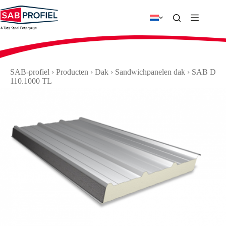
Ga
naar
de
inhoud
SAB-profiel
›
Producten
›
Dak
›
Sandwichpanelen dak
›
SAB D
110.1000 TL