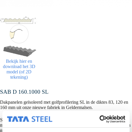
Bekijk hier en
download het 3D
model (of 2D
tekening)
SAB D 160.1000 SL
Dakpanelen geïsoleerd met golfprofilering SL in de diktes 83, 120 en
160 mm uit onze nieuwe fabriek in Geldermalsen.
Schone overlap is mogelijk voor panelen met minimale lengte 2.800
mm + lengte van de overlap, op verzoek kan deze minimaal 50 mm en
maximaal 300 mm zijn. Zie meer info over links of rechts monteren in