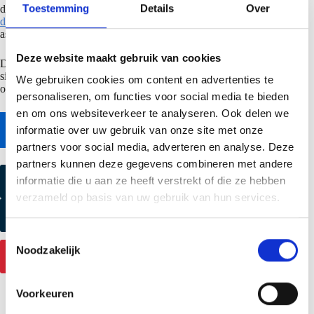
Toestemming
Details
Over
de pdf over
cutback-schone overlap
.
Tevens hebben we
verschillende
dak accessoires
, zoals nokprofiel en nok- en gootafsluiters, in het
assortiment om je dak project netjes en mooi af te werken.
Deze website maakt gebruik van cookies
De standaard stapeling van pakketten bij dakpanelen met een
sinusprofilering is A/B/A/B om krommingen te voorkomen. Dit geldt
We gebruiken cookies om content en advertenties te
ook voor dakpanelen met een schone overlap.
personaliseren, om functies voor social media te bieden
en om ons websiteverkeer te analyseren. Ook delen we
Naar online bestekservice
informatie over uw gebruik van onze site met onze
partners voor social media, adverteren en analyse. Deze
partners kunnen deze gegevens combineren met andere
informatie die u aan ze heeft verstrekt of die ze hebben
Kleurmonster aanvragen
verzameld op basis van uw gebruik van hun services.
Productmonster aanvragen
T
Noodzakelijk
o
Contact
e
s
Voorkeuren
t