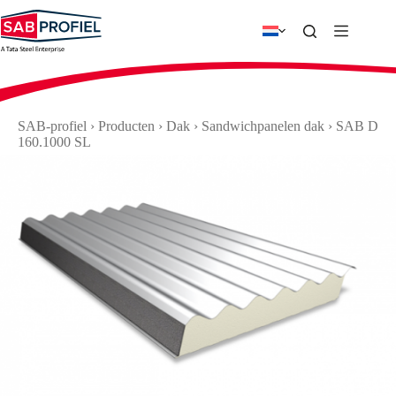
Ga
naar
de
inhoud
SAB-profiel
›
Producten
›
Dak
›
Sandwichpanelen dak
›
SAB D
160.1000 SL