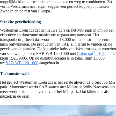
mogelijkheid om distributie per spoor, zee en weg te combineren. Zo
vormt Westerman naar eigen zeggen een perfect koppelpunt tussen
Zweden en de rest van Europa.
Strakke gevelbekleding
Westerman Logistics zet de nieuwe dc’s op het MG park in om op een
effectieve en duurzame manier om te gaan met transport. Het
2
transportbedrijf heeft daarvoor nu al 18.000 m
aan distributiecentra
laten ontwikkelen. De producten van SAB zijn terug te vinden op de
gevels van de panden. De logistieke hubs van Westerman zijn voorzien
®
van sandwichpanelen SAB WB 120.1000 met
Colorcoat
PE 25
in de
kleur RAL 9005. Op de distributiecentra is in totaal ruim 13.000
2
m
SAB WB 120.1000
aangebracht.
Toekomstmuziek
Het project Westerman Logistics is het eerste afgeronde project op MG
park. Momenteel werkt SAB samen met Miclar en Willy Naessens om
meer werk te kunnen leveren voor het MG park. Dat klinkt ons als
muziek in de oren!