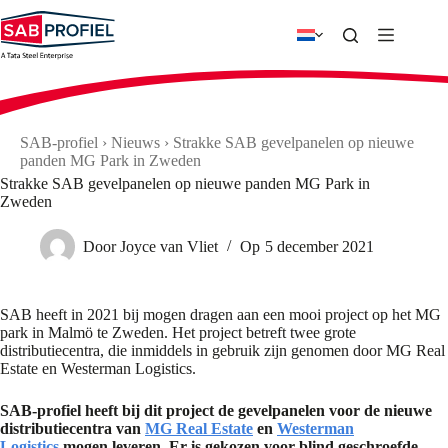
Ga
naar
de
inhoud
SAB-profiel
›
Nieuws
›
Strakke SAB gevelpanelen op nieuwe
panden MG Park in Zweden
Strakke SAB gevelpanelen op nieuwe panden MG Park in
Zweden
Door
Joyce van Vliet
Op
5 december 2021
SAB heeft in 2021 bij mogen dragen aan een mooi project op het MG
park in Malmö te Zweden. Het project betreft twee grote
distributiecentra, die inmiddels in gebruik zijn genomen door MG Real
Estate en Westerman Logistics.
SAB-profiel heeft bij dit project de gevelpanelen voor de nieuwe
distributiecentra van
MG Real Estate
en
Westerman
Logistics
mogen leveren. Er is gekozen voor blind geschroefde