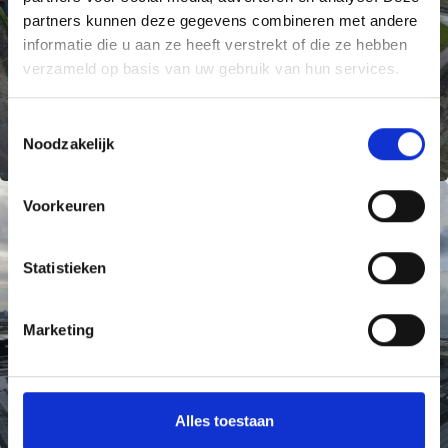
partners kunnen deze gegevens combineren met andere
informatie die u aan ze heeft verstrekt of die ze hebben
verzameld op basis van uw gebruik van hun services.
T
Noodzakelijk
o
e
s
Voorkeuren
t
e
m
Statistieken
m
i
Marketing
n
g
s
s
Alles toestaan
e