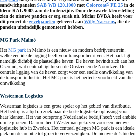
®
sandwichpanelen
SAB WB 120.1000
met
Colorcoat
PE 25
in de
kleur RAL 9005 aan de buitenzijde. Door de zwarte kleurstelling
zien de nieuwe panden er erg strak uit. Miclar BVBA heeft voor
dit project de
gevelpanelen
geleverd aan
Willy Naessens
, die de
panelen uiteindelijk gemonteerd hebben.
MG Park Malmö
Het
MG park
in Malmö is een nieuw en modern bedrijventerrein,
welke een ideale ligging heeft voor transportbedrijven. Het park ligt
namelijk dichtbij de plaatselijke haven. De haven bevindt zich aan het
Oserund, wat centraal ligt tussen de Oostzee en de Noordzee. De
centrale ligging van de haven zorgt voor een snelle ontwikkeling van
de transport industrie. Het MG park is het perfecte voorbeeld van die
ontwikkeling.
Westerman Logistics
Westerman logistics is een grote speler op het gebied van distributie.
Het bedrijf is altijd op zoek naar de beste logistieke oplossing voor
haar klanten. Het van oorsprong Nederlandse bedrijf heeft veel ambitie
om te groeien. Daarom heeft Westerman gekozen voor een nieuwe
logistieke hub in Zweden. Het centraal gelegen MG park is een ideale
plek om de ambitie tot groei te verwezenlijken. De nieuwe dc’s bieden