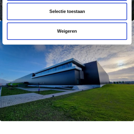
l
e
Selectie toestaan
c
t
Weigeren
i
e