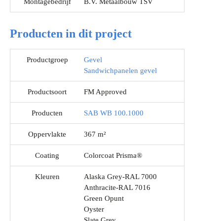
Montagebedrijf
B.V. Metaalbouw TSV
Producten in dit project
Productgroep
Gevel
Sandwichpanelen gevel
Productsoort
FM Approved
Producten
SAB WB 100.1000
Oppervlakte
367 m²
Coating
Colorcoat Prisma®
Kleuren
Alaska Grey-RAL 7000
Anthracite-RAL 7016
Green Opunt
Oyster
Slate Grey