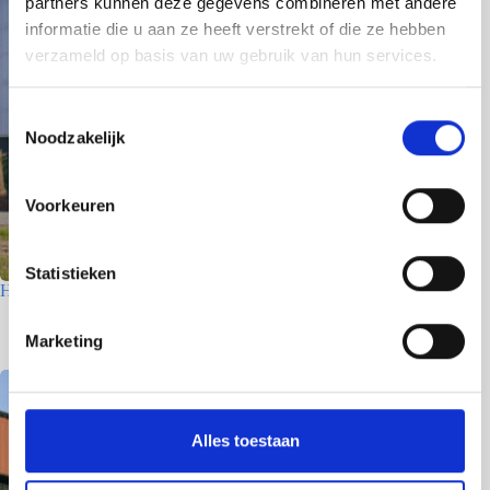
partners kunnen deze gegevens combineren met andere
informatie die u aan ze heeft verstrekt of die ze hebben
verzameld op basis van uw gebruik van hun services.
T
Noodzakelijk
o
e
s
Voorkeuren
t
e
m
Statistieken
Houtfabriek – Utrecht
m
i
7 juli 2026
Marketing
n
g
s
s
Alles toestaan
e
l