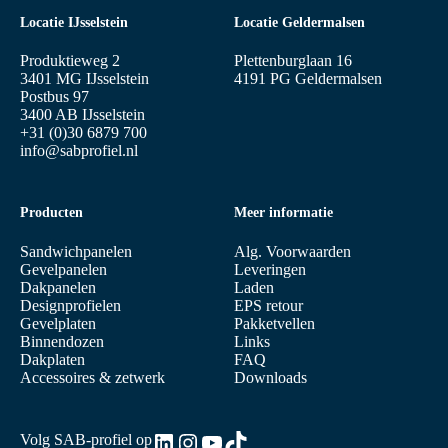
Locatie IJsselstein
Locatie Geldermalsen
Produktieweg 2
Plettenburglaan 16
3401 MG IJsselstein
4191 PG Geldermalsen
Postbus 97
3400 AB IJsselstein
+31 (0)30 6879 700
info@sabprofiel.nl
Producten
Meer informatie
Sandwichpanelen
Alg. Voorwaarden
Gevelpanelen
Leveringen
Dakpanelen
Laden
Designprofielen
EPS retour
Gevelplaten
Pakketvellen
Binnendozen
Links
Dakplaten
FAQ
Accessoires & zetwerk
Downloads
LinkedIn
Instagram
YouTube
TikTok
Volg SAB-profiel op