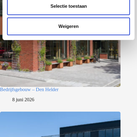
e
Selectie toestaan
c
t
Weigeren
i
e
Bedrijfsgebouw – Den Helder
8 juni 2026