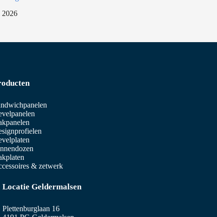
i 2026
roducten
ndwichpanelen
velpanelen
akpanelen
signprofielen
velplaten
innendozen
kplaten
cessoires & zetwerk
Locatie Geldermalsen
Plettenburglaan 16