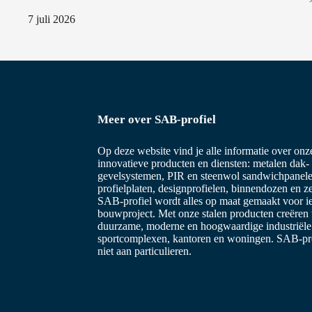
e
7 juli 2026
Meer over SAB-profiel
Op deze website vind je alle informatie over on
innovatieve producten en diensten: metalen dak-
gevelsystemen, PIR en steenwol sandwichpanele
profielplaten, designprofielen, binnendozen en z
SAB-profiel wordt alles op maat gemaakt voor i
bouwproject. Met onze stalen producten creëren
duurzame, moderne en hoogwaardige industriël
sportcomplexen, kantoren en woningen. SAB-prof
niet aan particulieren.