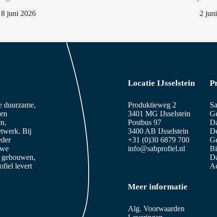
8 juni 2026
2 jun
Locatie IJsselstein
P
ze duurzame,
Produktieweg 2
Sa
 en
3401 MG IJsselstein
Ge
n,
Postbus 97
D
etwerk. Bij
3400 AB IJsselstein
De
eder
+31 (0)30 6879 700
Ge
 we
info@sabprofiel.nl
B
e gebouwen,
Da
iel levert
Ac
Meer informatie
Alg. Voorwaarden