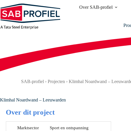
Ga
Over SAB-profiel
naar
de
inhoud
Pro
SAB-profiel
›
Projecten
›
Klimhal Noardwand – Leeuward
Klimhal Noardwand – Leeuwarden
Over dit project
Marktsector
Sport en ontspanning