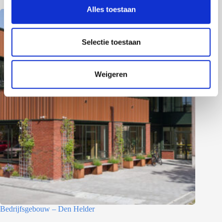
s
Alles toestaan
e
l
e
Selectie toestaan
c
t
Weigeren
i
e
Bedrijfsgebouw – Den Helder