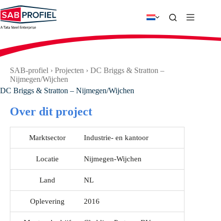
Ga
naar
de
inhoud
SAB-profiel
›
Projecten
›
DC Briggs & Stratton –
Nijmegen/Wijchen
DC Briggs & Stratton – Nijmegen/Wijchen
Over dit project
Marktsector
Industrie- en kantoor
Locatie
Nijmegen-Wijchen
Land
NL
Oplevering
2016