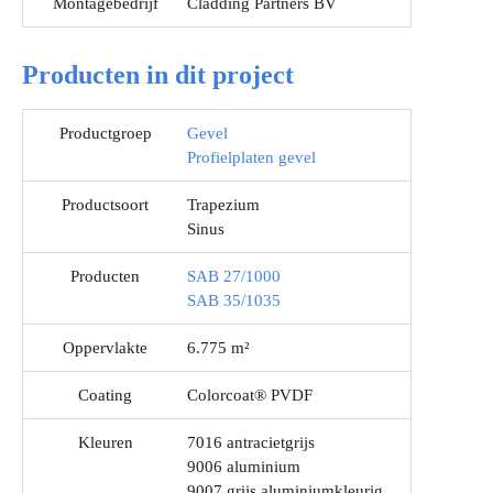
Montagebedrijf
Cladding Partners BV
Producten in dit project
Productgroep
Gevel
Profielplaten gevel
Productsoort
Trapezium
Sinus
Producten
SAB 27/1000
SAB 35/1035
Oppervlakte
6.775 m²
Coating
Colorcoat® PVDF
Kleuren
7016 antracietgrijs
9006 aluminium
9007 grijs aluminiumkleurig