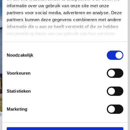
informatie over uw gebruik van onze site met onze
partners voor social media, adverteren en analyse. Deze
partners kunnen deze gegevens combineren met andere
informatie die u aan ze heeft verstrekt of die ze hebben
verzameld op basis van uw gebruik van hun services.
T
Noodzakelijk
o
e
s
Voorkeuren
t
e
m
Statistieken
m
i
Marketing
n
Houtfabriek – Utrecht
g
7 juli 2026
s