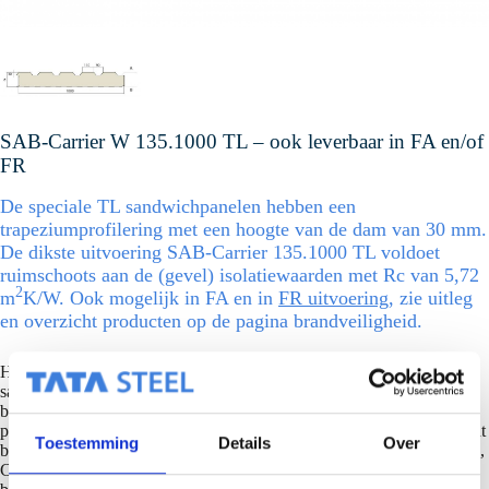
SAB-Carrier W 135.1000 TL – ook leverbaar in FA en/of
FR
De speciale TL sandwichpanelen hebben een
trapeziumprofilering met een hoogte van de dam van 30 mm.
De dikste uitvoering SAB-Carrier 135.1000 TL voldoet
ruimschoots aan de (gevel) isolatiewaarden met Rc van 5,72
2
m
K/W. Ook mogelijk in FA en in
FR uitvoering
, zie uitleg
en overzicht producten op de pagina brandveiligheid.
Het SAB-Carriersysteem bestaat uit speciaal gefabriceerde
sandwichpanelen met verhoogde schuimhechting en dikkere stalen
buitenplaten, een (rail) bevestigingssysteem en SAB (Design)
profielplaten. De stalen buitenplaat van het SAB-Carriersysteem wordt
Toestemming
Details
Over
bij voorkeur voorzien van een duurzame coating in Colorcoat SDP 50,
Colorcoat HPS200 Ultra of Colorcoat Prisma voor de beste