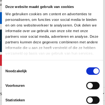
bescherming. Naast stalen profielplaten is ook ander materiaal als
aluminium of composiet mogelijk als vliesgevel.
Deze website maakt gebruik van cookies
We gebruiken cookies om content en advertenties te
Naar online bestekservice
personaliseren, om functies voor social media te bieden
en om ons websiteverkeer te analyseren. Ook delen we
informatie over uw gebruik van onze site met onze
Kleurmonster aanvragen
partners voor social media, adverteren en analyse. Deze
partners kunnen deze gegevens combineren met andere
Productmonster aanvragen
informatie die u aan ze heeft verstrekt of die ze hebben
verzameld op basis van uw gebruik van hun services.
Contact
T
Noodzakelijk
o
e
s
Voorkeuren
t
Specificaties
e
m
Statistieken