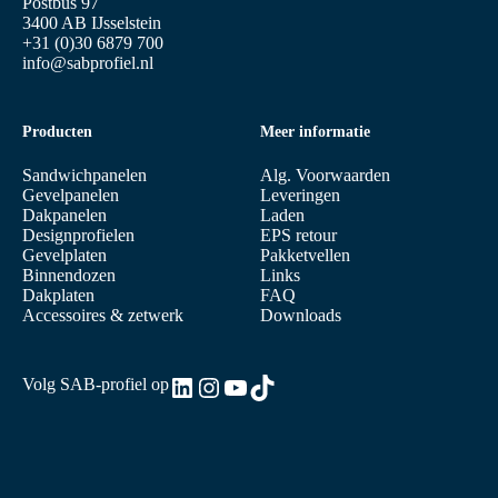
Postbus 97
3400 AB IJsselstein
+31 (0)30 6879 700
info@sabprofiel.nl
Producten
Meer informatie
Sandwichpanelen
Alg. Voorwaarden
Gevelpanelen
Leveringen
Dakpanelen
Laden
Designprofielen
EPS retour
Gevelplaten
Pakketvellen
Binnendozen
Links
Dakplaten
FAQ
Accessoires & zetwerk
Downloads
LinkedIn
Instagram
YouTube
TikTok
Volg SAB-profiel op