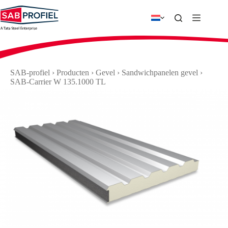
Ga
naar
de
inhoud
SAB-profiel
›
Producten
›
Gevel
›
Sandwichpanelen gevel
›
SAB-Carrier W 135.1000 TL