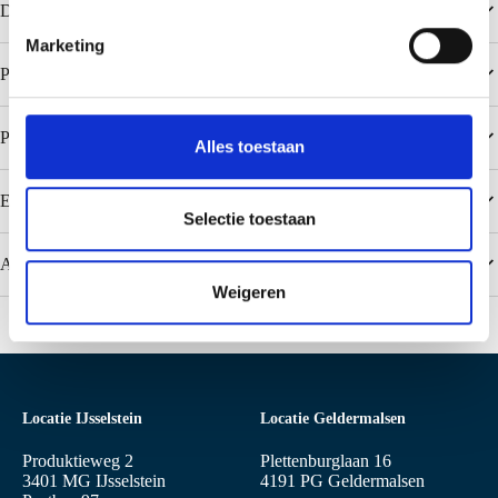
m
Downloads
i
Marketing
n
Populaire kleuren Colorcoat Prisma
g
s
s
Populaire kleuren Colorcoat HPS200 Ultra
Alles toestaan
e
l
Extra garantievoorwaarden SAB-Carrierpanelen
e
Selectie toestaan
c
Aanbevelingen
t
Weigeren
i
e
Locatie IJsselstein
Locatie Geldermalsen
Produktieweg 2
Plettenburglaan 16
3401 MG IJsselstein
4191 PG Geldermalsen