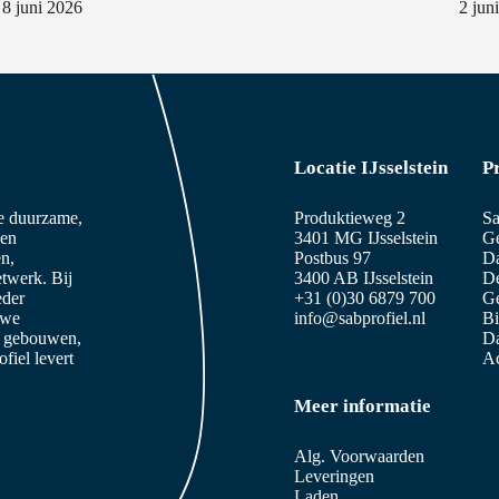
8 juni 2026
2 jun
Locatie IJsselstein
P
ze duurzame,
Produktieweg 2
Sa
 en
3401 MG IJsselstein
Ge
n,
Postbus 97
D
etwerk. Bij
3400 AB IJsselstein
De
eder
+31 (0)30 6879 700
Ge
 we
info@sabprofiel.nl
B
e gebouwen,
Da
iel levert
Ac
Meer informatie
Alg. Voorwaarden
Leveringen
Laden