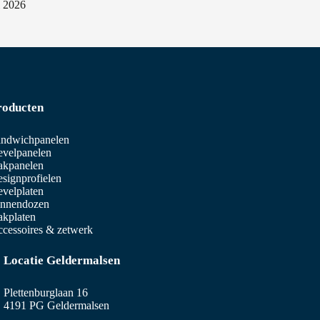
i 2026
roducten
ndwichpanelen
velpanelen
akpanelen
signprofielen
velplaten
innendozen
kplaten
cessoires & zetwerk
Locatie Geldermalsen
Plettenburglaan 16
4191 PG Geldermalsen