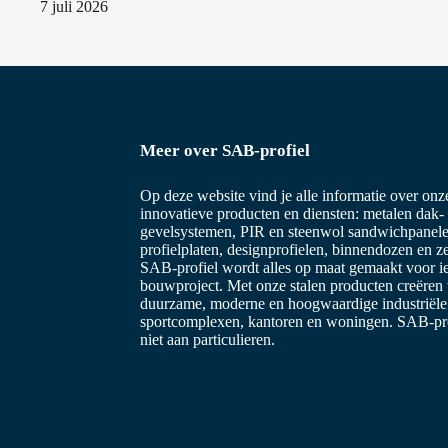
7 juli 2026
Meer over SAB-profiel
Op deze website vind je alle informatie over on
innovatieve producten en diensten: metalen dak-
gevelsystemen, PIR en steenwol sandwichpanele
profielplaten, designprofielen, binnendozen en z
SAB-profiel wordt alles op maat gemaakt voor i
bouwproject. Met onze stalen producten creëren
duurzame, moderne en hoogwaardige industriël
sportcomplexen, kantoren en woningen. SAB-prof
niet aan particulieren.