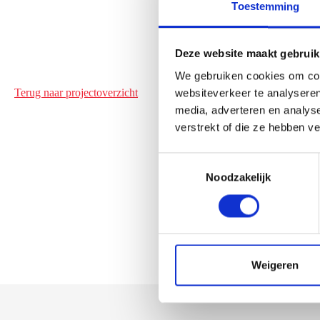
Toestemming
Deze website maakt gebruik
We gebruiken cookies om cont
Terug naar projectoverzicht
websiteverkeer te analyseren
media, adverteren en analys
verstrekt of die ze hebben v
T
Noodzakelijk
o
e
s
t
e
m
Weigeren
m
i
n