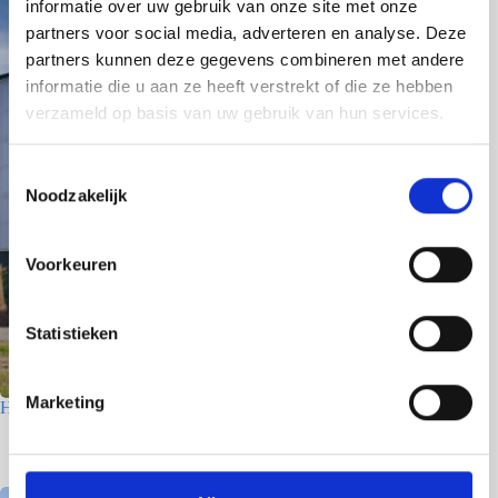
informatie over uw gebruik van onze site met onze
partners voor social media, adverteren en analyse. Deze
partners kunnen deze gegevens combineren met andere
informatie die u aan ze heeft verstrekt of die ze hebben
verzameld op basis van uw gebruik van hun services.
T
Noodzakelijk
o
e
s
Voorkeuren
t
e
m
Statistieken
m
i
Marketing
Houtfabriek – Utrecht
n
g
7 juli 2026
s
s