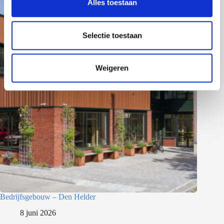
Alles toestaan
e
l
e
Selectie toestaan
c
t
Weigeren
i
e
Bedrijfsgebouw – Den Helder
8 juni 2026