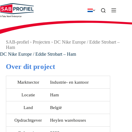
Ga
naar
de
inhoud
SAB-profiel
›
Projecten
›
DC Nike Europe / Eddie Strobart –
Ham
DC Nike Europe / Eddie Strobart – Ham
Over dit project
Marktsector
Industrie- en kantoor
Locatie
Ham
Land
België
Opdrachtgever
Heylen warehouses