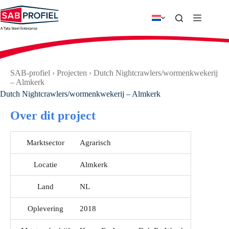
Ga
naar
de
inhoud
SAB-profiel
›
Projecten
›
Dutch Nightcrawlers/wormenkwekerij
– Almkerk
Dutch Nightcrawlers/wormenkwekerij – Almkerk
Over dit project
Marktsector
Agrarisch
Locatie
Almkerk
Land
NL
Oplevering
2018