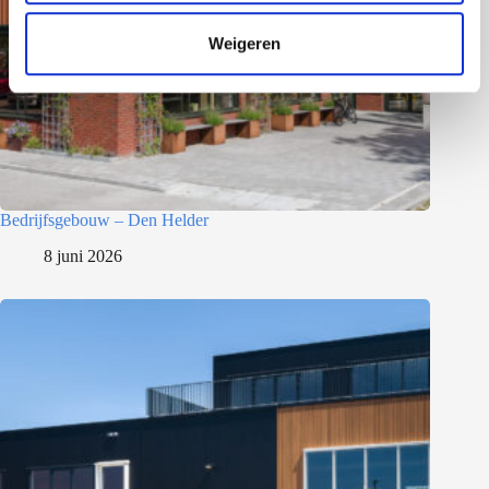
t
Weigeren
i
e
Bedrijfsgebouw – Den Helder
8 juni 2026