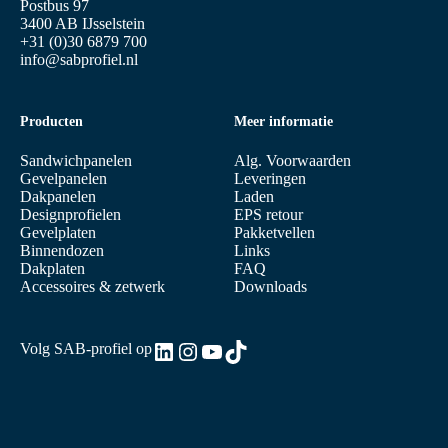
Postbus 97
3400 AB IJsselstein
+31 (0)30 6879 700
info@sabprofiel.nl
Producten
Meer informatie
Sandwichpanelen
Alg. Voorwaarden
Gevelpanelen
Leveringen
Dakpanelen
Laden
Designprofielen
EPS retour
Gevelplaten
Pakketvellen
Binnendozen
Links
Dakplaten
FAQ
Accessoires & zetwerk
Downloads
LinkedIn
Instagram
YouTube
TikTok
Volg SAB-profiel op