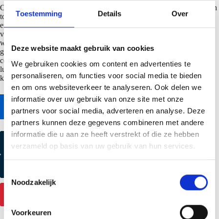
Onze sandwichpanelen kunnen zowel verticaal als horizontaal worden
Toestemming
Details
Over
toegepast en zijn verkrijgbaar in 3 verschillende liniëringen: LL, M8L
en M16L. r. Voor de nieuwe fabriek in Geldermalsen is het ontwerp
volledig geoptimaliseerd. De voeg is geoptimaliseerd op brand en
wind- en waterdichtheid en de bouwbreedte is op veler verzoek
Deze website maakt gebruik van cookies
gewijzigd naar 1100 mm. Het dichtband in de voeg is eenvoudig te
comprimeren en biedt bij een minimale compressie een uitstekende
We gebruiken cookies om content en advertenties te
luchtdichtheid. Voor toepassingen in de voedselverwerkende industrie
personaliseren, om functies voor social media te bieden
kunnen de panelen voorzien worden van een foodsafe coating.
en om ons websiteverkeer te analyseren. Ook delen we
informatie over uw gebruik van onze site met onze
Naar online bestekservice
partners voor social media, adverteren en analyse. Deze
partners kunnen deze gegevens combineren met andere
informatie die u aan ze heeft verstrekt of die ze hebben
Kleurmonster aanvragen
verzameld op basis van uw gebruik van hun services.
Productmonster aanvragen
T
Noodzakelijk
o
Contact
e
s
Voorkeuren