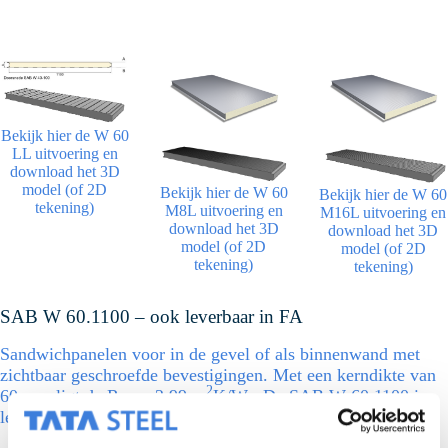
Bekijk hier de W 60
LL uitvoering en
download het 3D
model (of 2D
Bekijk hier de W 60
Bekijk hier de W 60
tekening)
M8L uitvoering en
M16L uitvoering en
download het 3D
download het 3D
model (of 2D
model (of 2D
tekening)
tekening)
SAB W 60.1100 – ook leverbaar in FA
Sandwichpanelen voor in de gevel of als binnenwand met
zichtbaar geschroefde bevestigingen. Met een kerndikte van
2
60 mm ligt de Rc op 2,99 m
K/W . De SAB W 60.1100 is
leverbaar in FM Approved. Werkbreedte is 1100 mm.