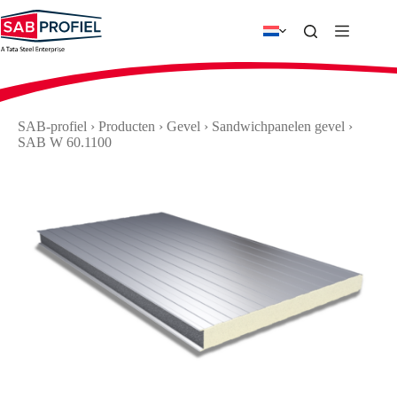
Ga
naar
de
inhoud
SAB-profiel
›
Producten
›
Gevel
›
Sandwichpanelen gevel
›
SAB W 60.1100