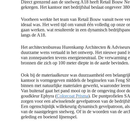
Direct grenzend aan de snelweg A18 heeft Retail Bouw N
gekregen. Het kantoor met bedrijfshal beslaat ongeveer 38
Voorheen werkte het team van Retail Bouw vanuit twee versc
ideaal was. Het werd tijd om vanuit één volledig op onze or
gaan werken. wat resulteerde in een dynamisch bedrijfspand
langs de A18.
Het architectenbureau Hurenkamp Architecten & Adviseurs u
duurzame wens vertaald in het ontwerp. Het nieuwe pand is 
van zonnepanelen tevens energieneutraal. De verwarming en
bronnen die zich op 100 meter diepte in de aarde bevinden
Ook bij de materiaalkeuze was duurzaamheid een belangrijke
kantoor is vormgegeven middels de beginselen van Feng S
binnen met natuurlijke materialen gewerkt, waaronder lee
Van buitenaf gaat het pand mooi op in de omgeving door de
goudkleur Ephyra (
Colorcoat Prisma
). De puntprofielen S
zorgen voor een afwisselende gevelpatroon van de bedrijfsha
Een ogenschijnlijk willekeurig dynamisch gevelpatroon, als
van de naastgelegen snelweg. Of in de woorden van de arch
geleding en boeiend lijnenspel.