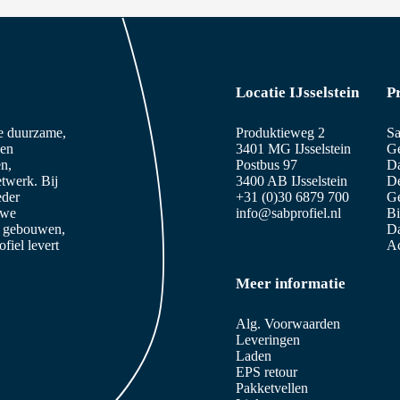
Locatie IJsselstein
P
ze duurzame,
Produktieweg 2
Sa
 en
3401 MG IJsselstein
Ge
n,
Postbus 97
D
etwerk. Bij
3400 AB IJsselstein
De
eder
+31 (0)30 6879 700
Ge
 we
info@sabprofiel.nl
B
e gebouwen,
Da
iel levert
Ac
Meer informatie
Alg. Voorwaarden
Leveringen
Laden
EPS retour
Pakketvellen