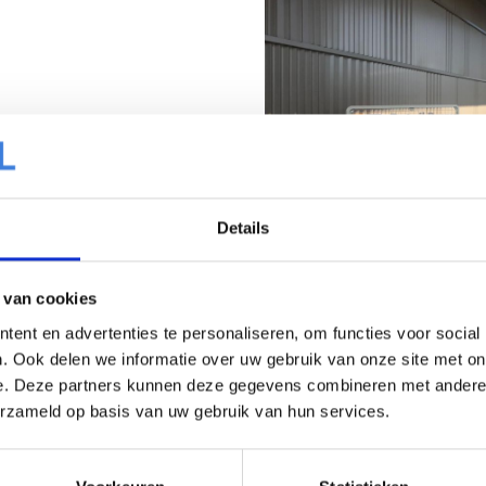
Details
Projectgegevens:
Opdrachtgever: Retail Bouw
Architect: Hurenkamp Archit
 van cookies
Montage: Acome Duiven
ent en advertenties te personaliseren, om functies voor social
SAB Producten:
SAB-Pyramid 50/882
. Ook delen we informatie over uw gebruik van onze site met on
SAB-Pyramid 50/1000
e. Deze partners kunnen deze gegevens combineren met andere i
®
Colorcoat Prisma
Ephyra
erzameld op basis van uw gebruik van hun services.