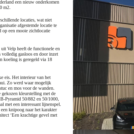
ederland een nieuw onderkomen
00 m2.
hillende locaties, wat niet
ganisatie afgestemde locatie te
 op een mooie zichtlocatie
it Velp heeft de functionele en
volledig gasloos en door inzet
 koeling is geregeld via 18
.
 eis. Het interieur van het
hui. Zo werd waar mogelijk
mstuc en mos voor de wanden.
 gekozen kleurstelling met de
AB-Pyramid 50/882 en 50/1000,
l met een interessant lijnenspel.
 een knipoog naar het karakter
itect ‘Een krachtige gevel met