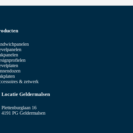
roducten
ndwichpanelen
velpanelen
akpanelen
signprofielen
velplaten
innendozen
kplaten
cessoires & zetwerk
Locatie Geldermalsen
Plettenburglaan 16
4191 PG Geldermalsen