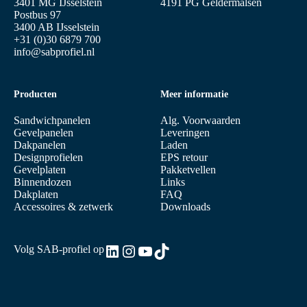
3401 MG IJsselstein
4191 PG Geldermalsen
Postbus 97
3400 AB IJsselstein
+31 (0)30 6879 700
info@sabprofiel.nl
Producten
Meer informatie
Sandwichpanelen
Alg. Voorwaarden
Gevelpanelen
Leveringen
Dakpanelen
Laden
Designprofielen
EPS retour
Gevelplaten
Pakketvellen
Binnendozen
Links
Dakplaten
FAQ
Accessoires & zetwerk
Downloads
LinkedIn
Instagram
YouTube
TikTok
Volg SAB-profiel op