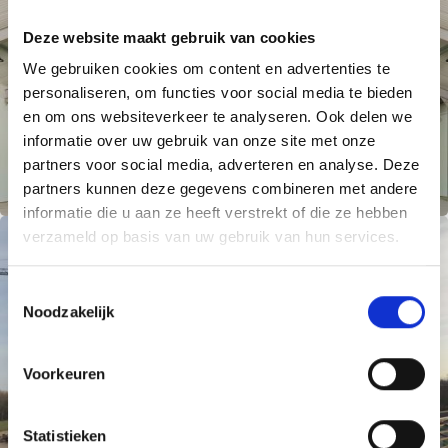
Deze website maakt gebruik van cookies
We gebruiken cookies om content en advertenties te
personaliseren, om functies voor social media te bieden
en om ons websiteverkeer te analyseren. Ook delen we
informatie over uw gebruik van onze site met onze
partners voor social media, adverteren en analyse. Deze
partners kunnen deze gegevens combineren met andere
informatie die u aan ze heeft verstrekt of die ze hebben
verzameld op basis van uw gebruik van hun services.
T
Noodzakelijk
o
e
s
Voorkeuren
t
e
m
Statistieken