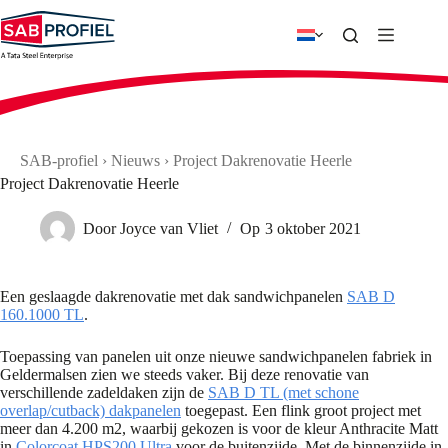
Ga
naar
de
inhoud
SAB-profiel
›
Nieuws
›
Project Dakrenovatie Heerle
Project Dakrenovatie Heerle
Door
Joyce van Vliet
Op
3 oktober 2021
Een geslaagde dakrenovatie met dak sandwichpanelen
SAB D
160.1000 TL
.
Toepassing van panelen uit onze nieuwe sandwichpanelen fabriek in
Geldermalsen zien we steeds vaker. Bij deze renovatie van
verschillende zadeldaken zijn de
SAB D TL (met schone
overlap/cutback) dakpanelen
toegepast. Een flink groot project met
meer dan 4.200 m2, waarbij gekozen is voor de kleur Anthracite Matt
in
Colorcoat
HPS200 Ultra
voor de buitenzijde. Met de binnenzijde in